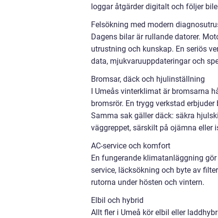
loggar åtgärder digitalt och följer bil
Felsökning med modern diagnosutru
Dagens bilar är rullande datorer. Mot
utrustning och kunskap. En seriös ve
data, mjukvaruuppdateringar och spec
Bromsar, däck och hjulinställning
I Umeås vinterklimat är bromsarna hår
bromsrör. En trygg verkstad erbjuder
Samma sak gäller däck: säkra hjulskif
väggreppet, särskilt på ojämna eller i
AC-service och komfort
En fungerande klimatanläggning gör 
service, läcksökning och byte av filte
rutorna under hösten och vintern.
Elbil och hybrid
Allt fler i Umeå kör elbil eller ladd