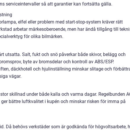
ens serviceintervaller så att garantier kan fortsätta gälla.
stning
orlampa, elfel eller problem med start-stop-system kräver rätt
rkstad arbetar märkesoberoende, men har ändå tillgång till tekni
ialverktyg för olika bilmärken.
t utsatta. Salt, fukt och snö påverkar både skivor, belägg och
 bromsprov, byte av bromsdelar och kontroll av ABS/ESP.
ten, däckhotell och hjulinställning minskar slitage och förbättr
siga vägar.
stor skillnad under både kalla och varma dagar. Regelbunden A
r ger bättre luftkvalitet i kupén och minskar risken för imma på
hybrid. Då behövs verkstäder som är godkända för högvoltsarbete, 