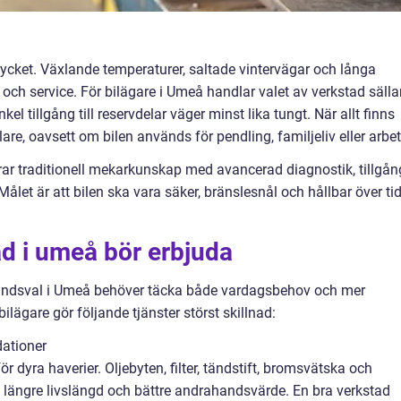
ycket. Växlande temperaturer, saltade vintervägar och långa
 och service. För bilägare i Umeå handlar valet av verkstad säll
kel tillgång till reservdelar väger minst lika tungt. När allt finns
lare, oavsett om bilen används för pendling, familjeliv eller arbet
r traditionell mekarkunskap med avancerad diagnostik, tillgån
. Målet är att bilen ska vara säker, bränslesnål och hållbar över ti
ad i umeå bör erbjuda
ahandsval i Umeå behöver täcka både vardagsbehov och mer
lägare gör följande tjänster störst skillnad:
dationer
ör dyra haverier. Oljebyten, filter, tändstift, bromsvätska och
n längre livslängd och bättre andrahandsvärde. En bra verkstad