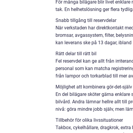
För många bilägare blir livet enklare
tak. En helhetslösning ger flera tydlig
Snabb tillgång till reservdelar
När verkstaden har direktkontakt med e
bromsar, avgassystem, filter, belysni
kan leverans ske på 13 dagar, ibland 
Rätt delar till rätt bil
Fel reservdel kan ge allt från irritera
personal som kan matcha registrering
från lampor och torkarblad till mer 
Möjlighet att kombinera gör-det-själ
En del bilägare sköter gärna enklare 
bilvård. Andra lämnar hellre allt till 
nivå: göra mindre jobb själv, men läm
Tillbehör för olika livssituationer
Takbox, cykelhållare, dragkrok, extra 