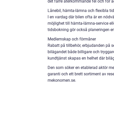
det färre återkommande fel och för ä
Lånebil, hämta-lämna och flexibla tid
I en vardag där bilen ofta är en nödvä
möjlighet till hämta-lämna-service ell
tidsbokning gör också planeringen en
Medlemskap och förmåner
Rabatt på tillbehör, erbjudanden på se
bilägandet både billigare och trygga
kundtjänst skapas en helhet där biläga
Den som söker en etablerad aktör med
garanti och ett brett sortiment av re
mekonomen.se.