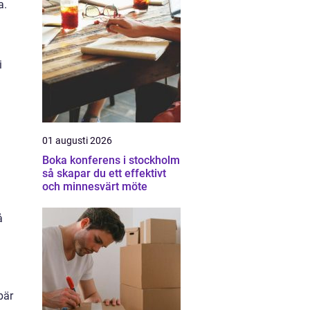
a.
i
01 augusti 2026
Boka konferens i stockholm
så skapar du ett effektivt
och minnesvärt möte
å
bär