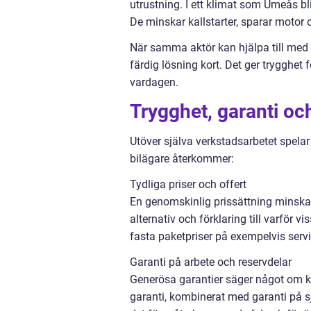
utrustning. I ett klimat som Umeås b
De minskar kallstarter, sparar motor
När samma aktör kan hjälpa till med b
färdig lösning kort. Det ger trygghet
vardagen.
Trygghet, garanti oc
Utöver själva verkstadsarbetet spelar
bilägare återkommer:
Tydliga priser och offert
En genomskinlig prissättning minskar
alternativ och förklaring till varför 
fasta paketpriser på exempelvis serv
Garanti på arbete och reservdelar
Generösa garantier säger något om kva
garanti, kombinerat med garanti på sj