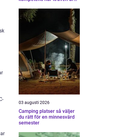
som högst
sk
ar
C-
03 augusti 2026
Camping platser så väljer
du rätt för en minnesvärd
semester
har