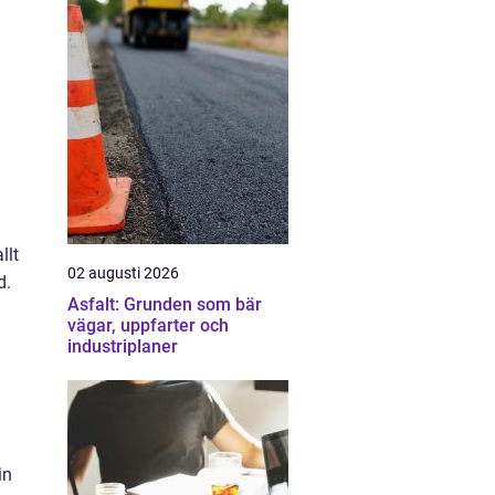
llt
02 augusti 2026
d.
Asfalt: Grunden som bär
vägar, uppfarter och
industriplaner
a
.
in