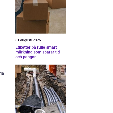
01 augusti 2026
Etiketter på rulle smart
märkning som sparar tid
och pengar
via