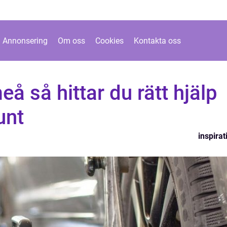
Annonsering
Om oss
Cookies
Kontakta oss
å så hittar du rätt hjälp
unt
inspirat