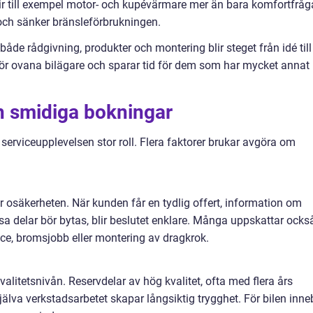
lir till exempel motor- och kupévärmare mer än bara komfortfråg
 och sänker bränsleförbrukningen.
åde rådgivning, produkter och montering blir steget från idé till
 för ovana bilägare och sparar tid för dem som har mycket annat 
h smidiga bokningar
 serviceupplevelsen stor roll. Flera faktorer brukar avgöra om
 osäkerheten. När kunden får en tydlig offert, information om
vissa delar bör bytas, blir beslutet enklare. Många uppskattar ocks
ice, bromsjobb eller montering av dragkrok.
litetsnivån. Reservdelar av hög kvalitet, ofta med flera års
älva verkstadsarbetet skapar långsiktig trygghet. För bilen inne