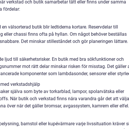
 när verkstad och butik samarbetar tätt eller finns under samma
a fördelar:
n välsorterad butik blir ledtiderna kortare. Reservdelar till
ng eller chassi finns ofta på hyllan. Om något behöver beställas
snabbare. Det minskar stilleståndet och gör planeringen lättare.
nde ljud till säkerhetsrisker. En butik med bra sökfunktioner och
snummer mot rätt delar minskar risken för misstag. Det gäller a
avancerade komponenter som lambdasonder, sensorer eller styrle
v med verkstadshjälp
saker själva som byte av torkarblad, lampor, spolarvätska eller
proffs. När butik och verkstad finns nära varandra går det att välj
na över när det gäller bromsar, avgassystem, kamrem eller elfel
belysning, barnstol eller kupévärmare varje livssituation kräver s