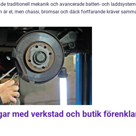
de traditionell mekanik och avancerade batteri- och laddsystem
an är el, men chassi, bromsar och däck fortfarande kräver samm
gar med verkstad och butik förenkla