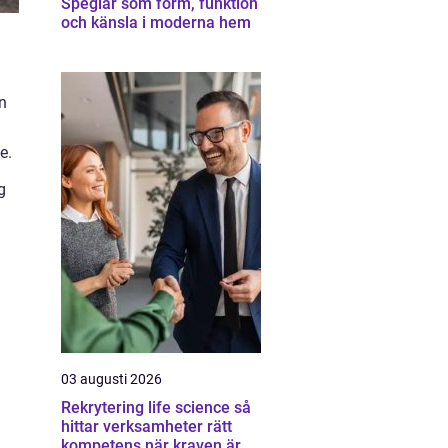
Speglar som form, funktion
och känsla i moderna hem
an
e.
g
d
03 augusti 2026
Rekrytering life science så
hittar verksamheter rätt
kompetens när kraven är