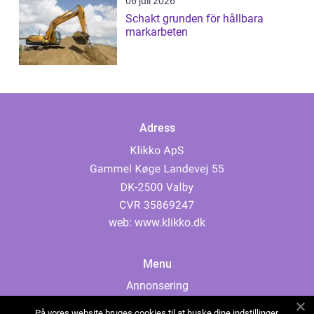
06 juli 2026
Schakt grunden för hållbara
markarbeten
Adress
web:
www.klikko.dk
Menu
Annonsering
Om oss
På vores website bruges cookies til at huske dine indstillinger,