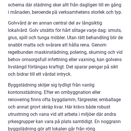
schema där städning sker allt från dagligen till en gång
i månaden, beroende på verksamhetens storlek och typ.
Golvvård är en annan central del av långsiktig
lokalvård. Golv utsätts för hårt slitage varje dag: smuts,
grus, spill och tunga möbler. Utan rätt behandling blir de
snabbt matta och svårare att hålla rena. Genom
regelbunden maskinstädning, polering, skurning och vid
behov omsorgsfull infettning eller vaxning, kan golvens
livslängd förlängas kraftigt. Det sparar pengar på sikt
och bidrar till ett vårdat intryck.
Byggstädning skiljer sig tydligt från vanlig
kontorsstädning. Efter en ombyggnation eller
renovering finns ofta byggdamm, färgrester, emballage
och annat grovt skräp kvar. Här krävs både robust
utrustning och vana vid att arbeta i miljöer där andra
yrkesgrupper kan vara på plats samtidigt. En noggrann
byggstädning gör att lokalen går från rörig