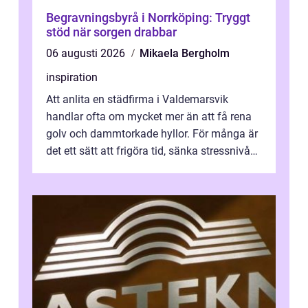
Begravningsbyrå i Norrköping: Tryggt
stöd när sorgen drabbar
06 augusti 2026
Mikaela Bergholm
inspiration
Att anlita en städfirma i Valdemarsvik
handlar ofta om mycket mer än att få rena
golv och dammtorkade hyllor. För många är
det ett sätt att frigöra tid, sänka stressnivån
och skapa en miljö som känns ...