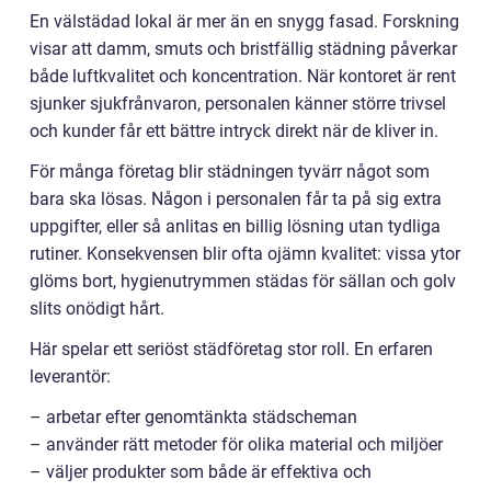
En välstädad lokal är mer än en snygg fasad. Forskning
visar att damm, smuts och bristfällig städning påverkar
både luftkvalitet och koncentration. När kontoret är rent
sjunker sjukfrånvaron, personalen känner större trivsel
och kunder får ett bättre intryck direkt när de kliver in.
För många företag blir städningen tyvärr något som
bara ska lösas. Någon i personalen får ta på sig extra
uppgifter, eller så anlitas en billig lösning utan tydliga
rutiner. Konsekvensen blir ofta ojämn kvalitet: vissa ytor
glöms bort, hygienutrymmen städas för sällan och golv
slits onödigt hårt.
Här spelar ett seriöst städföretag stor roll. En erfaren
leverantör:
– arbetar efter genomtänkta städscheman
– använder rätt metoder för olika material och miljöer
– väljer produkter som både är effektiva och