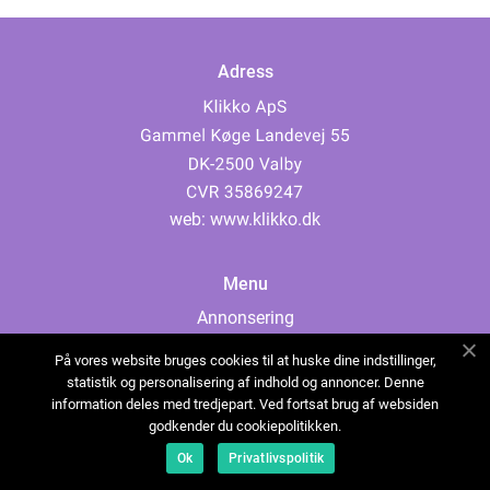
Adress
web:
www.klikko.dk
Menu
Annonsering
Om oss
På vores website bruges cookies til at huske dine indstillinger,
Cookies
statistik og personalisering af indhold og annoncer. Denne
information deles med tredjepart. Ved fortsat brug af websiden
Kontakta oss
godkender du cookiepolitikken.
Sitemap
Ok
Privatlivspolitik