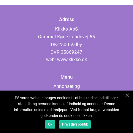
Adress
web:
www.klikko.dk
Menu
Annonsering
Om oss
På vores website bruges cookies til at huske dine indstillinger,
Cookies
statistik og personalisering af indhold og annoncer. Denne
information deles med tredjepart. Ved fortsat brug af websiden
Kontakta oss
godkender du cookiepolitikken.
Sitemap
Ok
Privatlivspolitik