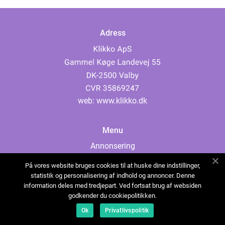
Adress
web:
www.klikko.dk
Menu
Annonsering
Om oss
På vores website bruges cookies til at huske dine indstillinger,
Cookies
statistik og personalisering af indhold og annoncer. Denne
information deles med tredjepart. Ved fortsat brug af websiden
Kontakta oss
godkender du cookiepolitikken.
Sitemap
Ok
Privatlivspolitik