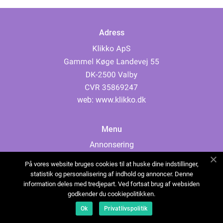
Adress
web:
www.klikko.dk
Menu
Annonsering
Om oss
På vores website bruges cookies til at huske dine indstillinger,
Cookies
statistik og personalisering af indhold og annoncer. Denne
information deles med tredjepart. Ved fortsat brug af websiden
Kontakta oss
godkender du cookiepolitikken.
Sitemap
Ok
Privatlivspolitik