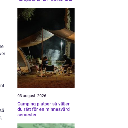
som högst
re
ver
ent
03 augusti 2026
Camping platser så väljer
du rätt för en minnesvärd
kså
semester
,