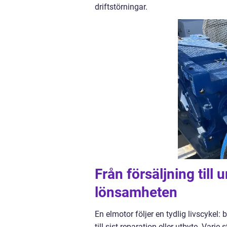
driftstörningar.
Från försäljning till
lönsamheten
En elmotor följer en tydlig livscykel: 
till sist reparation eller utbyte. Var