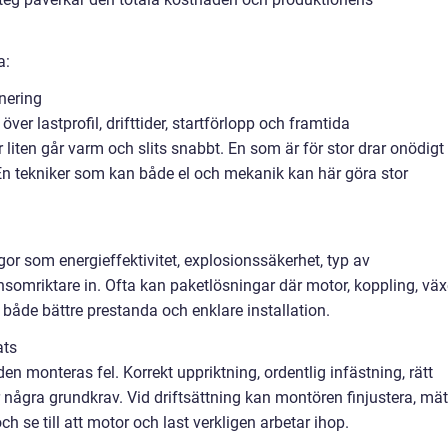
a:
nering
er lastprofil, drifttider, startförlopp och framtida
liten går varm och slits snabbt. En som är för stor drar onödigt
 En tekniker som kan både el och mekanik kan här göra stor
gor som energieffektivitet, explosionssäkerhet, typ av
nsomriktare in. Ofta kan paketlösningar där motor, koppling, väx
åde bättre prestanda och enklare installation.
ats
en monteras fel. Korrekt uppriktning, ordentlig infästning, rätt
några grundkrav. Vid driftsättning kan montören finjustera, mä
ch se till att motor och last verkligen arbetar ihop.