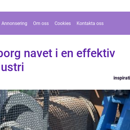
Annonsering
Om oss
Cookies
Kontakta oss
org navet i en effektiv
ustri
inspirat