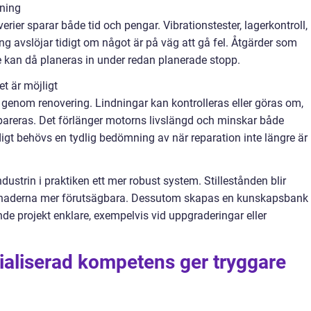
kning
rier sparar både tid och pengar. Vibrationstester, lagerkontroll,
g avslöjar tidigt om något är på väg att gå fel. Åtgärder som
te kan då planeras in under redan planerade stopp.
et är möjligt
 genom renovering. Lindningar kan kontrolleras eller göras om,
epareras. Det förlänger motorns livslängd och minskar både
gt behövs en tydlig bedömning av när reparation inte längre är
dustrin i praktiken ett mer robust system. Stillestånden blir
ostnaderna mer förutsägbara. Dessutom skapas en kunskapsbank
 projekt enklare, exempelvis vid uppgraderingar eller
ialiserad kompetens ger tryggare