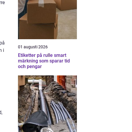
rre
d
 på
01 augusti 2026
 i
Etiketter på rulle smart
märkning som sparar tid
och pengar
d,