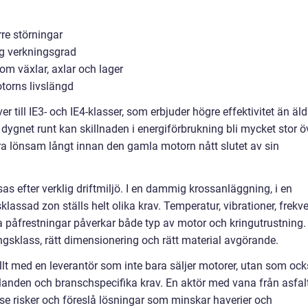
rre störningar
g verkningsgrad
om växlar, axlar och lager
torns livslängd
r till IE3- och IE4-klasser, som erbjuder högre effektivitet än äld
dygnet runt kan skillnaden i energiförbrukning bli mycket stor ö
ara lönsam långt innan den gamla motorn nått slutet av sin
s efter verklig driftmiljö. I en dammig krossanläggning, i en
klassad zon ställs helt olika krav. Temperatur, vibrationer, frekv
a påfrestningar påverkar både typ av motor och kringutrustning.
ngsklass, rätt dimensionering och rätt material avgörande.
ullt med en leverantör som inte bara säljer motorer, utan som oc
llanden och branschspecifika krav. En aktör med vana från asfalt
 se risker och föreslå lösningar som minskar haverier och