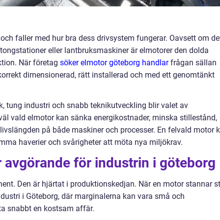
r och faller med hur bra dess drivsystem fungerar. Oavsett om de
etongstationer eller lantbruksmaskiner är elmotorer den dolda
tion. När företag
söker elmotor göteborg handlar
frågan sällan
korrekt dimensionerad, rätt installerad och med ett genomtänkt
, tung industri och snabb teknikutveckling blir valet av
väl vald elmotor kan sänka energikostnader, minska stillestånd,
 livslängden på både maskiner och processer. En felvald motor 
amma haverier och svårigheter att möta nya miljökrav.
r avgörande för industrin i göteborg
nt. Den är hjärtat i produktionskedjan. När en motor stannar s
industri i Göteborg, där marginalerna kan vara små och
tta snabbt en kostsam affär.