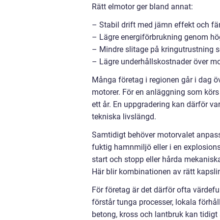
Rätt elmotor ger bland annat:
– Stabil drift med jämn effekt och fä
– Lägre energiförbrukning genom hö
– Mindre slitage på kringutrustning s
– Lägre underhållskostnader över mo
Många företag i regionen går i dag öve
motorer. För en anläggning som körs 
ett år. En uppgradering kan därför v
tekniska livslängd.
Samtidigt behöver motorvalet anpassa
fuktig hamnmiljö eller i en explosions
start och stopp eller hårda mekanisk
Här blir kombinationen av rätt kapsli
För företag är det därför ofta värdef
förstår tunga processer, lokala förhå
betong, kross och lantbruk kan tidigt