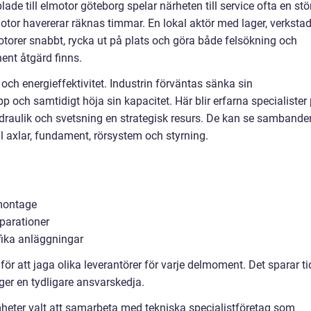
de till elmotor göteborg spelar närheten till service ofta en stö
 motor havererar räknas timmar. En lokal aktör med lager, verksta
otorer snabbt, rycka ut på plats och göra både felsökning och
nent åtgärd finns.
och energieffektivitet. Industrin förväntas sänka sin
p och samtidigt höja sin kapacitet. Här blir erfarna specialister
raulik och svetsning en strategisk resurs. De kan se sambanden
ll axlar, fundament, rörsystem och styrning.
imontage
parationer
fika anläggningar
t för att jaga olika leverantörer för varje delmoment. Det sparar ti
ger en tydligare ansvarskedja.
eter valt att samarbeta med tekniska specialistföretag som