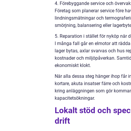
4. Förebyggande service och överva
Företag som planerar service före have
lindningsmätningar och termograferin
smörjning, balansering eller lagerby
5. Reparation i stället för nyköp när d
I många fall går en elmotor att rädda
lager bytas, axlar svarvas och hus r
kostnader och miljöpåverkan. Samtidi
ekonomiskt klokt.
När alla dessa steg hänger ihop får in
kortare, akuta insatser färre och k
kring anläggningen som gör kommande
kapacitetsökningar.
Lokalt stöd och spec
drift