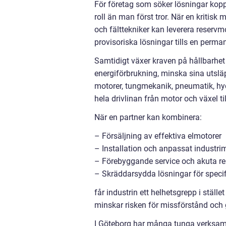
För företag som söker lösningar koppla
roll än man först tror. När en kritisk
och fälttekniker kan leverera reservm
provisoriska lösningar tills en perma
Samtidigt växer kraven på hållbarhet 
energiförbrukning, minska sina utsläp
motorer, tungmekanik, pneumatik, hyd
hela drivlinan från motor och växel ti
När en partner kan kombinera:
– Försäljning av effektiva elmotorer
– Installation och anpassat industr
– Förebyggande service och akuta re
– Skräddarsydda lösningar för speci
får industrin ett helhetsgrepp i ställe
minskar risken för missförstånd och 
I Göteborg har många tunga verksamh