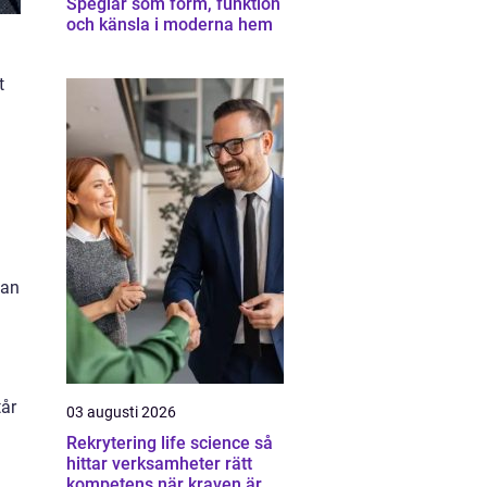
Speglar som form, funktion
och känsla i moderna hem
t
kan
tår
03 augusti 2026
Rekrytering life science så
hittar verksamheter rätt
kompetens när kraven är