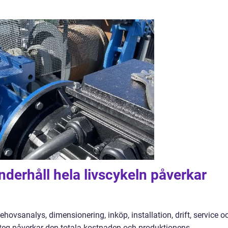
 underhåll hela livscykeln påverkar
behovsanalys, dimensionering, inköp, installation, drift, service o
je steg påverkar den totala kostnaden och produktionens