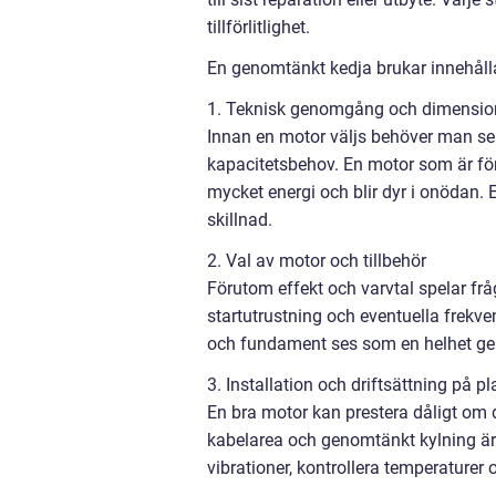
tillförlitlighet.
En genomtänkt kedja brukar innehåll
1. Teknisk genomgång och dimensio
Innan en motor väljs behöver man se öv
kapacitetsbehov. En motor som är för 
mycket energi och blir dyr i onödan.
skillnad.
2. Val av motor och tillbehör
Förutom effekt och varvtal spelar frå
startutrustning och eventuella frekve
och fundament ses som en helhet ge b
3. Installation och driftsättning på pl
En bra motor kan prestera dåligt om d
kabelarea och genomtänkt kylning är 
vibrationer, kontrollera temperaturer o