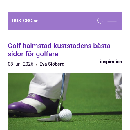
RUS-GBG.
se
Golf halmstad kuststadens bästa
sidor för golfare
inspiration
08 juni 2026
Eva Sjöberg