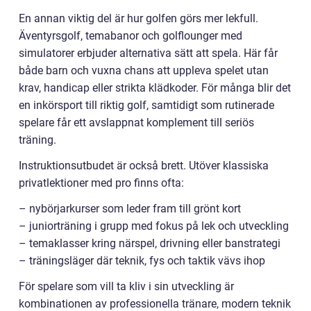
En annan viktig del är hur golfen görs mer lekfull.
Äventyrsgolf, temabanor och golflounger med
simulatorer erbjuder alternativa sätt att spela. Här får
både barn och vuxna chans att uppleva spelet utan
krav, handicap eller strikta klädkoder. För många blir det
en inkörsport till riktig golf, samtidigt som rutinerade
spelare får ett avslappnat komplement till seriös
träning.
Instruktionsutbudet är också brett. Utöver klassiska
privatlektioner med pro finns ofta:
– nybörjarkurser som leder fram till grönt kort
– juniorträning i grupp med fokus på lek och utveckling
– temaklasser kring närspel, drivning eller banstrategi
– träningsläger där teknik, fys och taktik vävs ihop
För spelare som vill ta kliv i sin utveckling är
kombinationen av professionella tränare, modern teknik