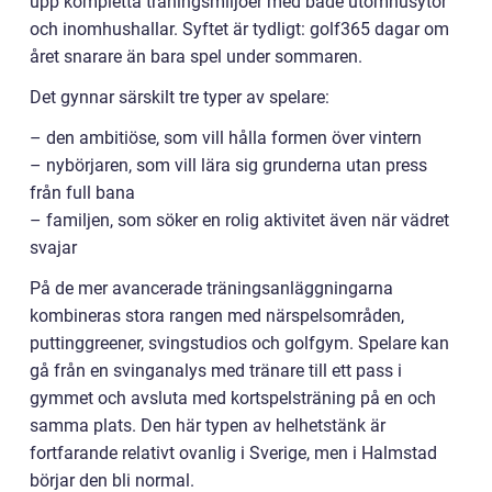
upp kompletta träningsmiljöer med både utomhusytor
och inomhushallar. Syftet är tydligt: golf365 dagar om
året snarare än bara spel under sommaren.
Det gynnar särskilt tre typer av spelare:
– den ambitiöse, som vill hålla formen över vintern
– nybörjaren, som vill lära sig grunderna utan press
från full bana
– familjen, som söker en rolig aktivitet även när vädret
svajar
På de mer avancerade träningsanläggningarna
kombineras stora rangen med närspelsområden,
puttinggreener, svingstudios och golfgym. Spelare kan
gå från en svinganalys med tränare till ett pass i
gymmet och avsluta med kortspelsträning på en och
samma plats. Den här typen av helhetstänk är
fortfarande relativt ovanlig i Sverige, men i Halmstad
börjar den bli normal.