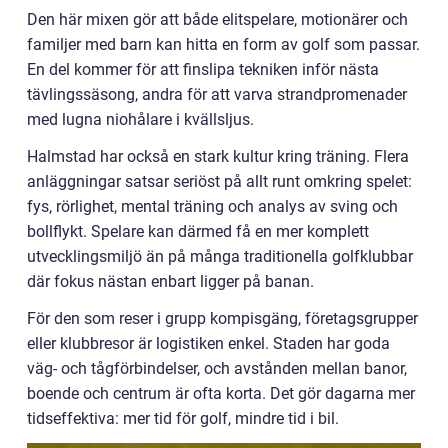
Den här mixen gör att både elitspelare, motionärer och
familjer med barn kan hitta en form av golf som passar.
En del kommer för att finslipa tekniken inför nästa
tävlingssäsong, andra för att varva strandpromenader
med lugna niohålare i kvällsljus.
Halmstad har också en stark kultur kring träning. Flera
anläggningar satsar seriöst på allt runt omkring spelet:
fys, rörlighet, mental träning och analys av sving och
bollflykt. Spelare kan därmed få en mer komplett
utvecklingsmiljö än på många traditionella golfklubbar
där fokus nästan enbart ligger på banan.
För den som reser i grupp kompisgäng, företagsgrupper
eller klubbresor är logistiken enkel. Staden har goda
väg- och tågförbindelser, och avstånden mellan banor,
boende och centrum är ofta korta. Det gör dagarna mer
tidseffektiva: mer tid för golf, mindre tid i bil.