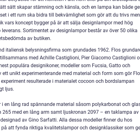
å rätt sätt skapar stämning och känsla, och en lampa kan både ge
uset i ett rum ska bidra till bekvämlighet som gör att du trivs men
utik vars koncept bygger på är att sälja designlampor med hög
bb leverans. Sortimentet av designlampor består av över 50 olika
itetsbedömda av butiken.
känd italiensk belysningsfirma som grundades 1962. Flos grundar
illsammans med Achille Castiglioni, Pier Giacomo Castiglioni 
mest populära designikoner, modeller som Fucsia, Gatto och
v ett unikt experimenterande med material och form som gör Fl
sa experiment resulterade i materialet cocoon och bordslampan
t ljus.
 i en lång rad spännande material såsom polykarbonat och glas
n 265 med en lång arm samt ljuskronan 2097 – en taklampa av
designad av Gino Sarfatti. Alla dessa modeller finner du hos
sa på att fynda riktiga kvalitetslampor och designklassiker som g