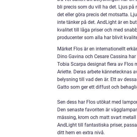
bli precis som du vill ha det. Ljus p
det eller göra precis det motsatta. Lj
inte tänker på det. AndLight är en b
kvalitet till låga priser och med sna
producenter som alla har blivit kval
Märket Flos är en internationellt er
Dino Gavina och Cesare Cassina har t
Tobia Scarpa designat flera av Flos 
Ariette. Deras arbete kännetecknas a
belysning till vad den är. Ett av des
Gatto som ger ett diffust och behaglig
Sen dess har Flos utökat med lampor
Den senaste favoriten är vägglampa
mässing, krom och matt svart metall 
AndLight till fantastiska priser, pas
ditt hem en extra nivå.