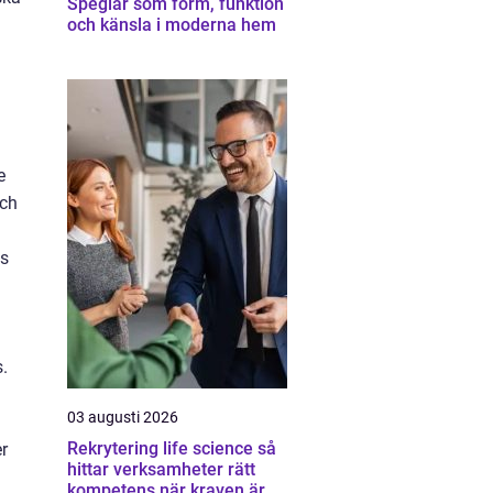
Speglar som form, funktion
och känsla i moderna hem
e
och
os
.
03 augusti 2026
Rekrytering life science så
er
hittar verksamheter rätt
kompetens när kraven är