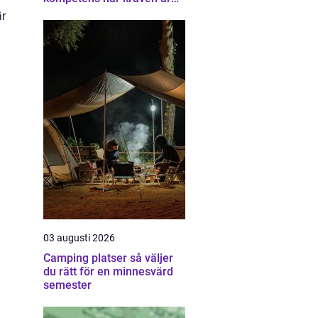
som högst
är
03 augusti 2026
Camping platser så väljer
du rätt för en minnesvärd
semester