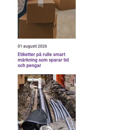
01 augusti 2026
Etiketter på rulle smart
märkning som sparar tid
och pengar