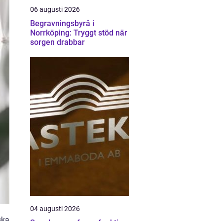
06 augusti 2026
Begravningsbyrå i
Norrköping: Tryggt stöd när
sorgen drabbar
04 augusti 2026
ska