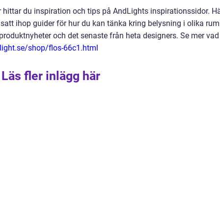
r hittar du inspiration och tips på AndLights inspirationssidor. H
satt ihop guider för hur du kan tänka kring belysning i olika rum
av produktnyheter och det senaste från heta designers. Se mer vad
light.se/shop/flos-66c1.html
Läs fler inlägg här