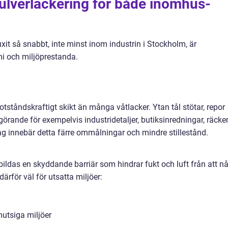
ulverlackering för både inomhus-
uxit så snabbt, inte minst inom industrin i Stockholm, är
i och miljöprestanda.
otståndskraftigt skikt än många våtlacker. Ytan tål stötar, repor
avgörande för exempelvis industridetaljer, butiksinredningar, räcke
g innebär detta färre ommålningar och mindre stillestånd.
ildas en skyddande barriär som hindrar fukt och luft från att n
ärför väl för utsatta miljöer:
utsiga miljöer