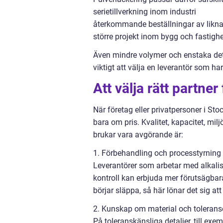
serietillverkning inom industri
återkommande beställningar av likna
större projekt inom bygg och fastighe
Även mindre volymer och enstaka deta
viktigt att välja en leverantör som h
Att välja rätt partne
När företag eller privatpersoner i Sto
bara om pris. Kvalitet, kapacitet, milj
brukar vara avgörande är:
1. Förbehandling och processtyrning
Leverantörer som arbetar med alkalisk
kontroll kan erbjuda mer förutsägbar
börjar släppa, så här lönar det sig at
2. Kunskap om material och tolerans
På toleranskänsliga detaljer, till 