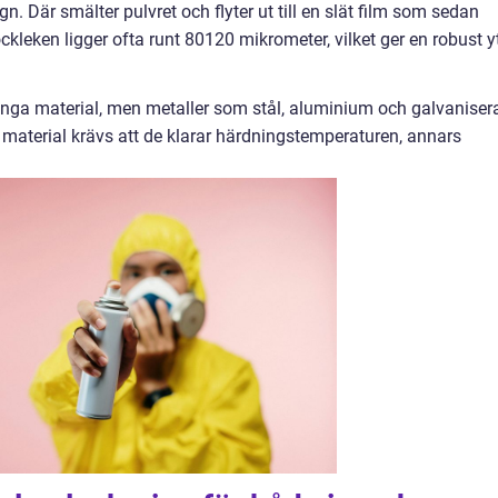
gn. Där smälter pulvret och flyter ut till en slät film som sedan
ttjockleken ligger ofta runt 80120 mikrometer, vilket ger en robust y
ga material, men metaller som stål, aluminium och galvaniser
a material krävs att de klarar härdningstemperaturen, annars