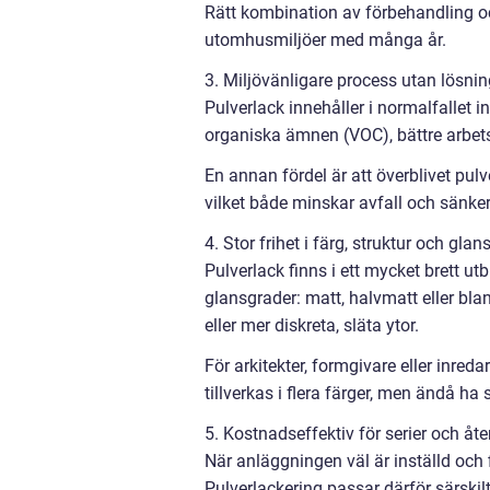
Rätt kombination av förbehandling och
utomhusmiljöer med många år.
3. Miljövänligare process utan lösni
Pulverlack innehåller i normalfallet 
organiska ämnen (VOC), bättre arbet
En annan fördel är att överblivet pul
vilket både minskar avfall och sänker
4. Stor frihet i färg, struktur och glan
Pulverlack finns i ett mycket brett ut
glansgrader: matt, halvmatt eller blank
eller mer diskreta, släta ytor.
För arkitekter, formgivare eller inre
tillverkas i flera färger, men ändå h
5. Kostnadseffektiv för serier och 
När anläggningen väl är inställd och 
Pulverlackering passar därför särskilt