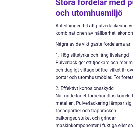
Stora fördelar med p
och utomhusmiljö
Anledningen till att pulverlackering v
kombinationen av hållbarhet, ekonom
Några av de viktigaste fördelarna är:
1. Hög slitstyrka och lång livslängd
Pulverlack ger ett tjockare och mer m
och dagligt slitage bättre, vilket är 
portar och utomhusmöbler. För företa
2. Effektivt korrosionsskydd
När underlaget förbehandlas korrekt b
metallen. Pulverlackering lämpar sig d
fasadpartier och trappräcken
balkonger, staket och grindar
maskinkomponenter i fuktiga eller sm