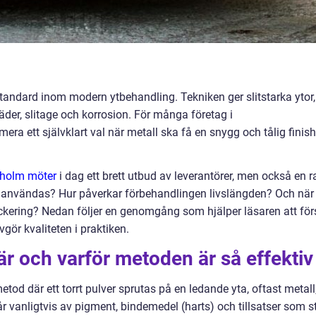
t standard inom modern ytbehandling. Tekniken ger slitstarka ytor,
äder, slitage och korrosion. För många företag i
a ett självklart val när metall ska få en snygg och tålig finish
kholm möter
i dag ett brett utbud av leverantörer, men också en r
ka användas? Hur påverkar förbehandlingen livslängden? Och när
lackering? Nedan följer en genomgång som hjälper läsaren att för
ör kvaliteten i praktiken.
är och varför metoden är så effektiv
tod där ett torrt pulver sprutas på en ledande yta, oftast metall
r vanligtvis av pigment, bindemedel (harts) och tillsatser som s