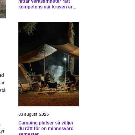
hittar verksamheter rätt
kompetens när kraven är
som högst
ad
 är
stå
03 augusti 2026
Camping platser så väljer
,
du rätt för en minnesvärd
tyr
semester