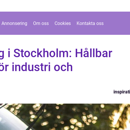
Annonsering
Om oss
Cookies
Kontakta oss
g i Stockholm: Hållbar
ör industri och
inspirat