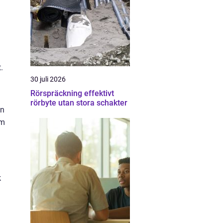
.
30 juli 2026
Rörspräckning effektivt
rörbyte utan stora schakter
an
om
k