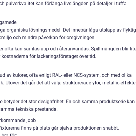
 pulverkvalitet kan förlänga livslängden på detaljer i tuffa
ngsmedel
inga organiska lösningsmedel. Det innebär låga utsläpp av flykti
smiljö och mindre påverkan för omgivningen.
ver ofta kan samlas upp och återanvändas. Spillmängden blir lite
 kostnaderna för lackeringsföretaget över tid.
s
bud av kulörer, ofta enligt RAL- eller NCS-system, och med olika
. Utöver det går det att välja strukturerade ytor, metallic-effekte
dare betyder det stor designfrihet. En och samma produktserie kan
a samma tekniska prestanda.
återkommande jobb
fixturerna finns på plats går själva produktionen snabbt.
 bra för: