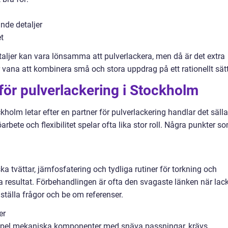
nde detaljer
t
ljer kan vara lönsamma att pulverlackera, men då är det extra
ar vana att kombinera små och stora uppdrag på ett rationellt sätt
r för pulverlackering i Stockholm
ckholm letar efter en partner för pulverlackering handlar det säll
öarbete och flexibilitet spelar ofta lika stor roll. Några punkter s
a tvättar, järnfosfatering och tydliga rutiner för torkning och
a resultat. Förbehandlingen är ofta den svagaste länken när lac
t ställa frågor och be om referenser.
er
exempel mekaniska komponenter med snäva passningar, krävs