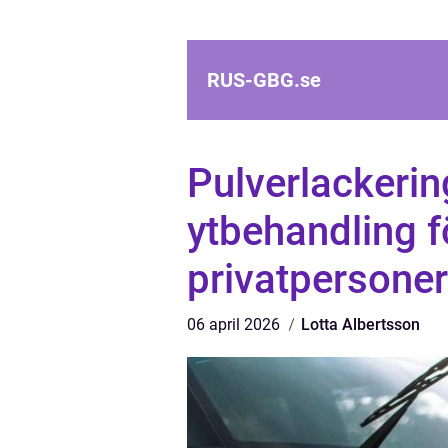
RUS-GBG.
se
Pulverlackerin
ytbehandling f
privatpersoner
06 april 2026
Lotta Albertsson