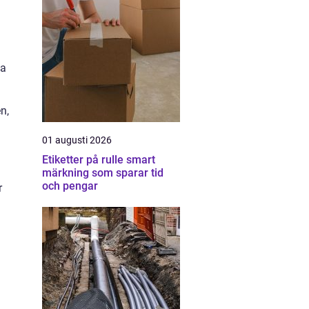
ga
n,
01 augusti 2026
Etiketter på rulle smart
märkning som sparar tid
och pengar
r