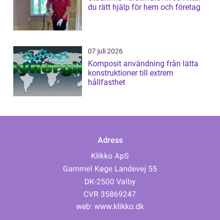
du rätt hjälp för hem och företag
07 juli 2026
Komposit användning från lätta
konstruktioner till extrem
hållfasthet
Adress
web:
www.klikko.dk