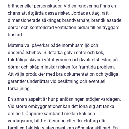
bränder eller personskador. Vid en renovering finns en
chans att åtgärda dessa risker. Jordade uttag, rätt
dimensionerade säkringar, brandvarnare, brandklassade
dörrar och kontrollerad ventilation bidrar till en tryggare
bostad.
Materialval påverkar både inomhusmiljö och
underhållsbehov. Slitstarka golv i entré och kök,
fukttåliga skivor i våtutrymmen och kvalitetsbeslag på
dörrar och skåp minskar risken för framtida problem.
Att välja produkter med bra dokumentation och tydliga
garantier underlättar vid besiktning och eventuell
försäljning.
En annan aspekt är hur planlösningen stödjer vardagen.
Vid större ombyggnationer kan det löna sig att tänka
om helt. Öppnare samband mellan kök och
vardagsrum, bättre förvaring eller fler eluttag där
familjen faktiskt vistas mest kan göra stor skillnad. En