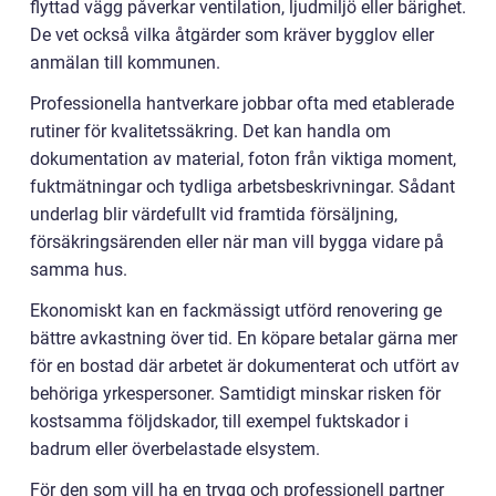
flyttad vägg påverkar ventilation, ljudmiljö eller bärighet.
De vet också vilka åtgärder som kräver bygglov eller
anmälan till kommunen.
Professionella hantverkare jobbar ofta med etablerade
rutiner för kvalitetssäkring. Det kan handla om
dokumentation av material, foton från viktiga moment,
fuktmätningar och tydliga arbetsbeskrivningar. Sådant
underlag blir värdefullt vid framtida försäljning,
försäkringsärenden eller när man vill bygga vidare på
samma hus.
Ekonomiskt kan en fackmässigt utförd renovering ge
bättre avkastning över tid. En köpare betalar gärna mer
för en bostad där arbetet är dokumenterat och utfört av
behöriga yrkespersoner. Samtidigt minskar risken för
kostsamma följdskador, till exempel fuktskador i
badrum eller överbelastade elsystem.
För den som vill ha en trygg och professionell partner