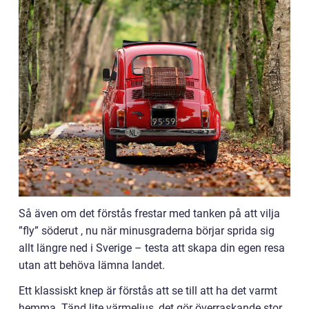
Så även om det förstås frestar med tanken på att vilja
”fly” söderut , nu när minusgraderna börjar sprida sig
allt längre ned i Sverige – testa att skapa din egen resa
utan att behöva lämna landet.
Ett klassiskt knep är förstås att se till att ha det varmt
hemma. Tänd lite värmeljus, det gör överraskande stor