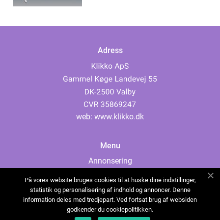
Adress
web:
www.klikko.dk
Menu
Annonsering
Om oss
På vores website bruges cookies til at huske dine indstillinger,
Cookies
statistik og personalisering af indhold og annoncer. Denne
information deles med tredjepart. Ved fortsat brug af websiden
Kontakta oss
godkender du cookiepolitikken.
Sitemap