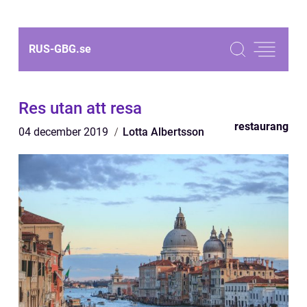
RUS-GBG.
se
Res utan att resa
restaurang
04 december 2019
Lotta Albertsson