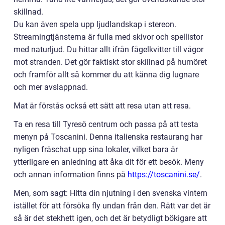
skillnad.
Du kan även spela upp ljudlandskap i stereon.
Streamingtjänsterna är fulla med skivor och spellistor
med naturljud. Du hittar allt ifrån fågelkvitter till vågor
mot stranden. Det gör faktiskt stor skillnad på humöret
och framför allt så kommer du att känna dig lugnare
och mer avslappnad.
Mat är förstås också ett sätt att resa utan att resa.
Ta en resa till Tyresö centrum och passa på att testa
menyn på Toscanini. Denna italienska restaurang har
nyligen fräschat upp sina lokaler, vilket bara är
ytterligare en anledning att åka dit för ett besök. Meny
och annan information finns på
https://toscanini.se/
.
Men, som sagt: Hitta din njutning i den svenska vintern
istället för att försöka fly undan från den. Rätt var det är
så är det stekhett igen, och det är betydligt bökigare att