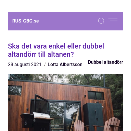
RUS-GBG.
se
Ska det vara enkel eller dubbel
altandörr till altanen?
Dubbel altandörr
28 augusti 2021
Lotta Albertsson