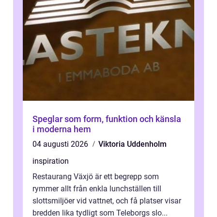
Speglar som form, funktion och känsla
i moderna hem
04 augusti 2026
Viktoria Uddenholm
inspiration
Restaurang Växjö är ett begrepp som
rymmer allt från enkla lunchställen till
slottsmiljöer vid vattnet, och få platser visar
bredden lika tydligt som Teleborgs slo...