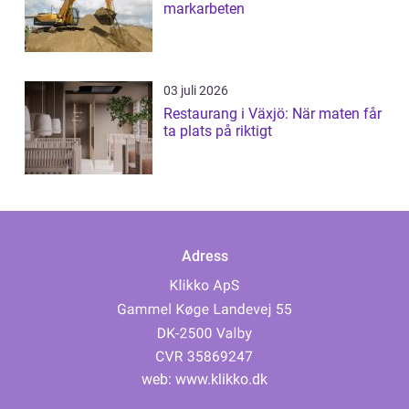
markarbeten
03 juli 2026
Restaurang i Växjö: När maten får
ta plats på riktigt
Adress
web:
www.klikko.dk