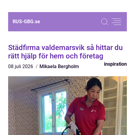
RUS-GBG.
se
Städfirma valdemarsvik så hittar du
rätt hjälp för hem och företag
inspiration
08 juli 2026
Mikaela Bergholm