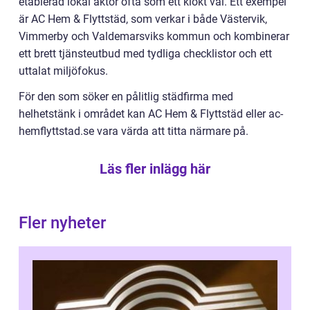
etablerad lokal aktör ofta som ett klokt val. Ett exempel
är AC Hem & Flyttstäd, som verkar i både Västervik,
Vimmerby och Valdemarsviks kommun och kombinerar
ett brett tjänsteutbud med tydliga checklistor och ett
uttalat miljöfokus.
För den som söker en pålitlig städfirma med
helhetstänk i området kan AC Hem & Flyttstäd eller ac-
hemflyttstad.se vara värda att titta närmare på.
Läs fler inlägg här
Fler nyheter