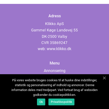
Adress
web:
www.klikko.dk
Menu
Annonsering
Om oss
På vores website bruges cookies til at huske dine indstillinger,
Cookies
statistik og personalisering af indhold og annoncer. Denne
information deles med tredjepart. Ved fortsat brug af websiden
Kontakta oss
godkender du cookiepolitikken.
Sitemap
Ok
Privatlivspolitik