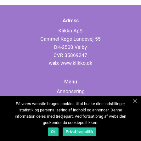
Adress
web:
www.klikko.dk
Menu
Annonsering
Om oss
På vores website bruges cookies til at huske dine indstillinger,
Cookies
statistik og personalisering af indhold og annoncer. Denne
information deles med tredjepart. Ved fortsat brug af websiden
Kontakta oss
godkender du cookiepolitikken.
Sitemap
Ok
Privatlivspolitik