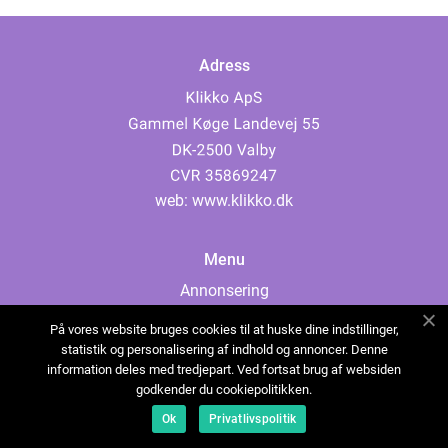
Adress
web:
www.klikko.dk
Menu
Annonsering
Om oss
På vores website bruges cookies til at huske dine indstillinger,
Cookies
statistik og personalisering af indhold og annoncer. Denne
information deles med tredjepart. Ved fortsat brug af websiden
Kontakta oss
godkender du cookiepolitikken.
Sitemap
Ok
Privatlivspolitik