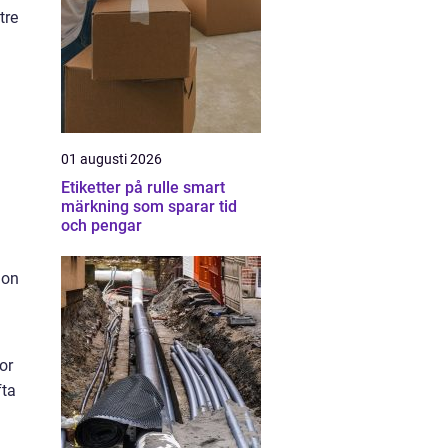
tre
01 augusti 2026
Etiketter på rulle smart
märkning som sparar tid
och pengar
ion
or
fta