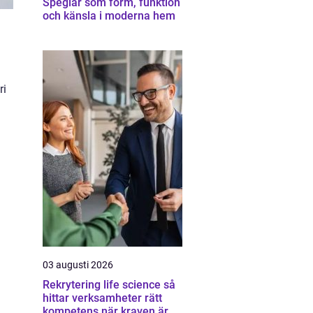
Speglar som form, funktion
och känsla i moderna hem
ri
03 augusti 2026
Rekrytering life science så
hittar verksamheter rätt
kompetens när kraven är