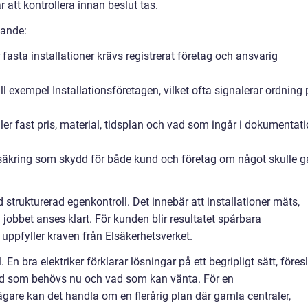
 att kontrollera innan beslut tas.
jande:
fasta installationer krävs registrerat företag och ansvarig
 exempel Installationsföretagen, vilket ofta signalerar ordning 
eller fast pris, material, tidsplan och vad som ingår i dokumentat
äkring som skydd för både kund och företag om något skulle g
 strukturerad egenkontroll. Det innebär att installationer mäts,
obbet anses klart. För kunden blir resultatet spårbara
ppfyller kraven från Elsäkerhetsverket.
En bra elektriker förklarar lösningar på ett begripligt sätt, föres
ad som behövs nu och vad som kan vänta. För en
ägare kan det handla om en flerårig plan där gamla centraler,