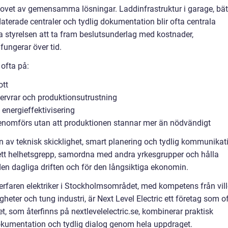
hovet av gemensamma lösningar. Laddinfrastruktur i garage, bät
aterade centraler och tydlig dokumentation blir ofta centrala
lpa styrelsen att ta fram beslutsunderlag med kostnader,
fungerar över tid.
 ofta på:
ott
servrar och produktionsutrustning
energieffektivisering
enomförs utan att produktionen stannar mer än nödvändigt
en av teknisk skicklighet, smart planering och tydlig kommunikat
 ett helhetsgrepp, samordna med andra yrkesgrupper och hålla
 den dagliga driften och för den långsiktiga ekonomin.
 erfaren elektriker i Stockholmsområdet, med kompetens från vill
gheter och tung industri, är Next Level Electric ett företag som o
et, som återfinns på nextlevelelectric.se, kombinerar praktisk
okumentation och tydlig dialog genom hela uppdraget.