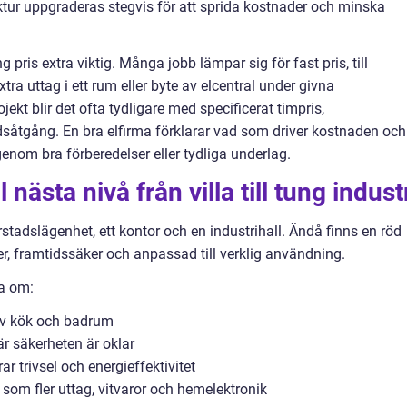
tur uppgraderas stegvis för att sprida kostnader och minska
 pris extra viktig. Många jobb lämpar sig för fast pris, till
tra uttag i ett rum eller byte av elcentral under givna
ekt blir det ofta tydligare med specificerat timpris,
såtgång. En bra elfirma förklarar vad som driver kostnaden och
genom bra förberedelser eller tydliga underlag.
l nästa nivå från villa till tung indust
nerstadslägenhet, ett kontor och en industrihall. Ändå finns en röd
r, framtidssäker och anpassad till verklig användning.
ta om:
av kök och badrum
r säkerheten är oklar
trivsel och energieffektivitet
 som fler uttag, vitvaror och hemelektronik