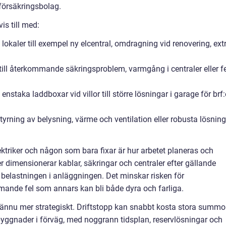
försäkringsbolag.
is till med:
ch lokaler till exempel ny elcentral, omdragning vid renovering, ext
till återkommande säkringsproblem, varmgång i centraler eller fe
nstaka laddboxar vid villor till större lösningar i garage för brf:
tyrning av belysning, värme och ventilation eller robusta lösnin
lektriker och någon som bara fixar är hur arbetet planeras och
er dimensionerar kablar, säkringar och centraler efter gällande
a belastningen i anläggningen. Det minskar risken för
mande fel som annars kan bli både dyra och farliga.
et ännu mer strategiskt. Driftstopp kan snabbt kosta stora summo
yggnader i förväg, med noggrann tidsplan, reservlösningar och