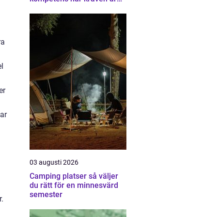
som högst
ra
l
er
gar
03 augusti 2026
Camping platser så väljer
du rätt för en minnesvärd
semester
r.