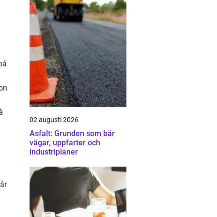
på
ion
å
02 augusti 2026
Asfalt: Grunden som bär
vägar, uppfarter och
industriplaner
lår