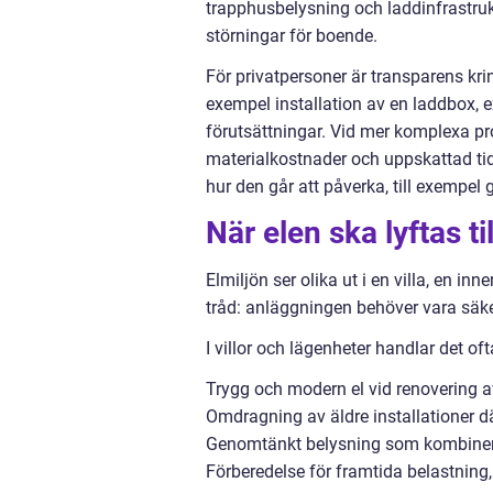
trapphusbelysning och laddinfrastruk
störningar för boende.
För privatpersoner är transparens kring
exempel installation av en laddbox, ex
förutsättningar. Vid mer komplexa proj
materialkostnader och uppskattad tid
hur den går att påverka, till exempel 
När elen ska lyftas til
Elmiljön ser olika ut i en villa, en in
tråd: anläggningen behöver vara säke
I villor och lägenheter handlar det of
Trygg och modern el vid renovering 
Omdragning av äldre installationer dä
Genomtänkt belysning som kombinerar 
Förberedelse för framtida belastning,