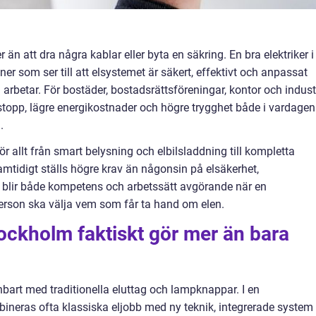
 än att dra några kablar eller byta en säkring. En bra elektriker i
ner som ser till att elsystemet är säkert, effektivt och anpassat
 arbetar. För bostäder, bostadsrättsföreningar, kontor och indust
ftstopp, lägre energikostnader och högre trygghet både i vardagen
.
ör allt från smart belysning och elbilsladdning till kompletta
amtidigt ställs högre krav än någonsin på elsäkerhet,
 blir både kompetens och arbetssätt avgörande när en
tperson ska välja vem som får ta hand om elen.
tockholm faktiskt gör mer än bara
nbart med traditionella eluttag och lampknappar. I en
neras ofta klassiska eljobb med ny teknik, integrerade system