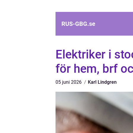
RUS-GBG.
se
Elektriker i st
för hem, brf o
05 juni 2026
Karl Lindgren