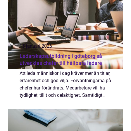
15 januari 2026
Ledarskapsutbildning i göteborg så
utvecklas chefer till hållbara ledare
Att leda människor i dag kräver mer än titlar,
erfarenhet och god vilja. Förväntningarna på
chefer har förändrats. Medarbetare vill ha
tydlighet, tillit och delaktighet. Samtidigt
pressas organisationer av snabb förändring,
digitalisering och ökade k...