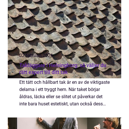
02 februari 2026
Takläggare i Helsingborg: så väljer du
rätt expert till ditt tak
Ett tätt och hållbart tak är en av de viktigaste
delarna i ett tryggt hem. När taket börjar
åldras, läcka eller se slitet ut påverkar det
inte bara huset estetiskt, utan också dess
värde, energif&...