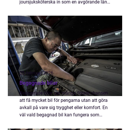
joursjuksköterska in som en avgörande länk
i vårdkedjan. Rollen handlar om att snabbt
bedöma, prioritera och åtgärda akuta eller ...
05 februari 2026
Begagnade bilar
Begagnade bilar ger många förare chansen
att få mycket bil för pengarna utan att göra
avkall på vare sig trygghet eller komfort. En
väl vald begagnad bil kan fungera som
familjens trotjänare i många &a...