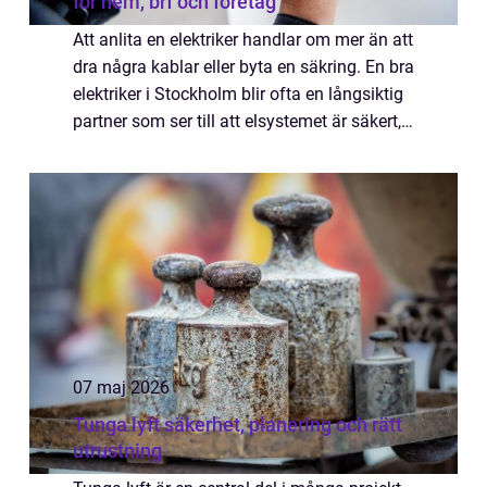
för hem, brf och företag
Att anlita en elektriker handlar om mer än att
dra några kablar eller byta en säkring. En bra
elektriker i Stockholm blir ofta en långsiktig
partner som ser till att elsystemet är säkert,
effektivt och anpassat efter hur människor
faktiskt lever och ...
07 maj 2026
Tunga lyft säkerhet, planering och rätt
utrustning