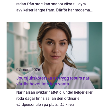
redan från start kan snabbt växa till dyra
avvikelser längre fram. Därför har moderna
entreprenörer, utsättare och mättekniker
höga krav på både instrument och support.
V...
07 mars 2026
Joursjuksköterska en trygg resurs när
vårdbehovet inte kan vänta
När hälsan sviktar nattetid, under helger eller
röda dagar finns sällan den ordinarie
vårdpersonalen på plats. Då kliver