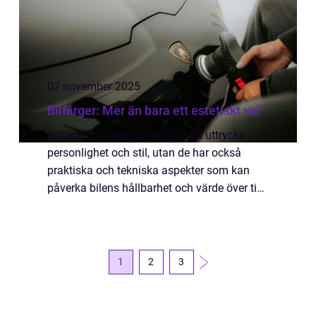
02 november 2025
Bilfärger: Mer än bara ett estetiskt val
Bilfärger är inte bara ett sätt att uttrycka
personlighet och stil, utan de har också
praktiska och tekniska aspekter som kan
påverka bilens hållbarhet och värde över tid.
Bilfärg spelar en avgöran...
1
2
3