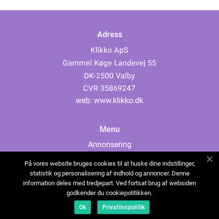
Adress
web:
www.klikko.dk
Menu
Annonsering
Om oss
På vores website bruges cookies til at huske dine indstillinger,
Cookies
statistik og personalisering af indhold og annoncer. Denne
information deles med tredjepart. Ved fortsat brug af websiden
Kontakta oss
godkender du cookiepolitikken.
Sitemap
Ok
Privatlivspolitik