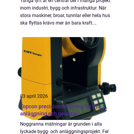
Tunga lyft är en central del i många projekt
inom industri, bygg och infrastruktur. När
stora maskiner, broar, tunnlar eller hela hus
ska flyttas krävs mer än bara kraft.
Säkerheten måste vara genomtänkt,
planeringen noggrann och utrustningen
anpassa...
03 april 2026
Topcon precisionsmätning för bygg,
anläggning och geodesi
Noggranna mätningar är grunden i alla
lyckade bygg- och anläggningsprojekt. Fel