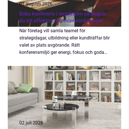
01 augusti 2026
Boka konferens i stockholm så skapar
du ett effektivt och minnesvärt möte
När företag vill samla teamet för
strategidagar, utbildning eller kundträffar blir
valet av plats avgörande. Rätt
konferensmiljö ger energi, fokus och goda
samtal, medan fel val kan ge splittrad
uppmärksamhet och onödiga avbrott. I en
stad som Stockh...
02 juli 2026