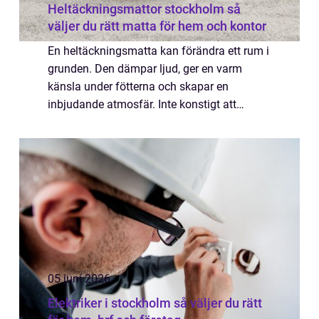
Heltäckningsmattor stockholm så
väljer du rätt matta för hem och kontor
En heltäckningsmatta kan förändra ett rum i
grunden. Den dämpar ljud, ger en varm
känsla under fötterna och skapar en
inbjudande atmosfär. Inte konstigt att
intresset har ökat igen, särskilt i större städer
där många vill ha både ombonade hem och
mer...
05 juni 2026
Elektriker i stockholm så väljer du rätt