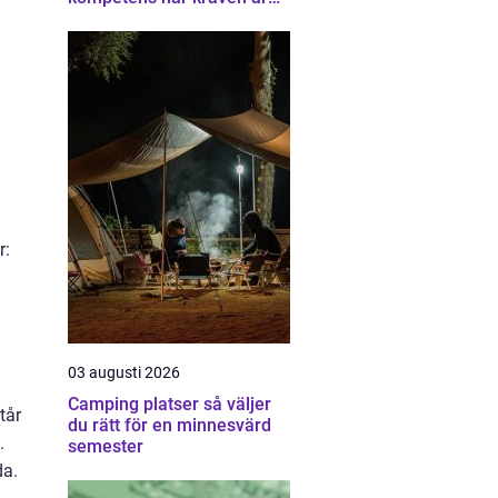
som högst
r:
03 augusti 2026
Camping platser så väljer
tår
du rätt för en minnesvärd
.
semester
da.