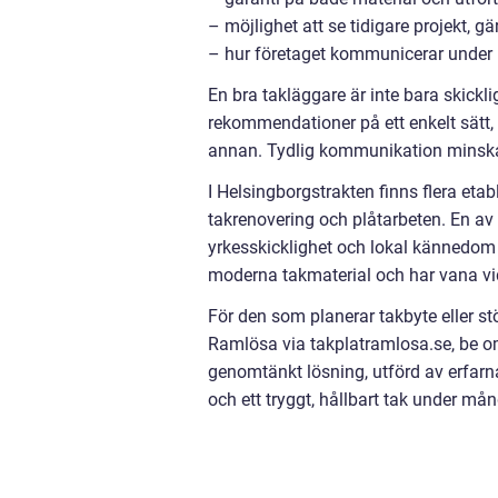
– möjlighet att se tidigare projekt,
– hur företaget kommunicerar under
En bra takläggare är inte bara skickl
rekommendationer på ett enkelt sätt, s
annan. Tydlig kommunikation minskar
I Helsingborgstrakten finns flera eta
takrenovering och plåtarbeten. En av
yrkesskicklighet och lokal kännedom 
moderna takmaterial och har vana vid 
För den som planerar takbyte eller st
Ramlösa via takplatramlosa.se, be o
genomtänkt lösning, utförd av erfarn
och ett tryggt, hållbart tak under må