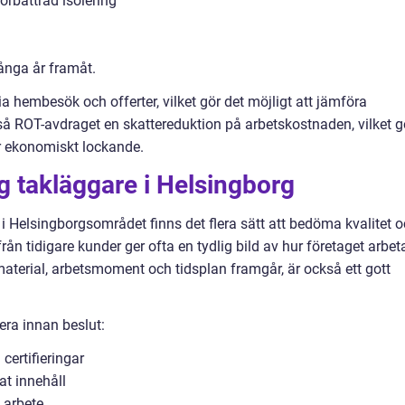
rbättrad isolering
ånga år framåt.
 hembesök och offerter, vilket gör det möjligt att jämföra
kså ROT-avdraget en skattereduktion på arbetskostnaden, vilket g
r ekonomiskt lockande.
lig takläggare i Helsingborg
 i Helsingborgsområdet finns det flera sätt att bedöma kvalitet 
n tidigare kunder ger ofta en tydlig bild av hur företaget arbeta
 material, arbetsmoment och tidsplan framgår, är också ett gott
era innan beslut:
certifieringar
rat innehåll
 arbete