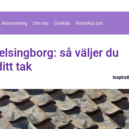
Annonsering
Om oss
Cookies
Kontakta oss
elsingborg: så väljer du
ditt tak
inspirat