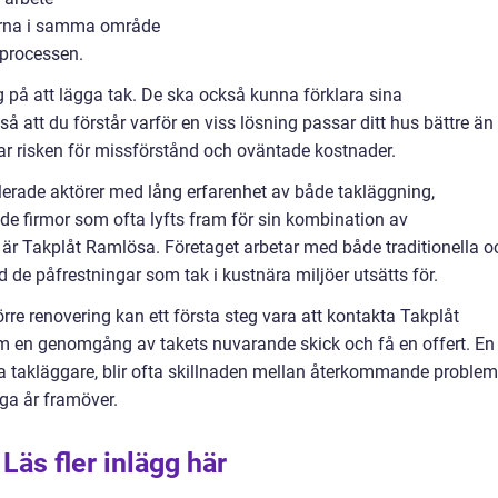
 gärna i samma område
 processen.
ig på att lägga tak. De ska också kunna förklara sina
å att du förstår varför en viss lösning passar ditt hus bättre än
 risken för missförstånd och oväntade kostnader.
blerade aktörer med lång erfarenhet av både takläggning,
 de firmor som ofta lyfts fram för sin kombination av
är Takplåt Ramlösa. Företaget arbetar med både traditionella o
de påfrestningar som tak i kustnära miljöer utsätts för.
örre renovering kan ett första steg vara att kontakta Takplåt
m en genomgång av takets nuvarande skick och få en offert. En
a takläggare, blir ofta skillnaden mellan återkommande problem
nga år framöver.
Läs fler inlägg här