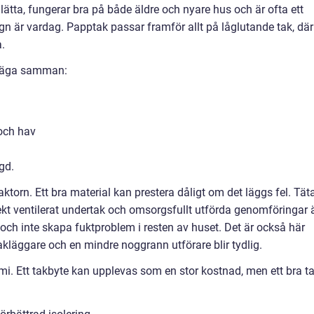
r lätta, fungerar bra på både äldre och nyare hus och är ofta ett
egn är vardag. Papptak passar framför allt på låglutande tak, där
a.
t väga samman:
 och hav
gd.
torn. Ett bra material kan prestera dåligt om det läggs fel. Tät
rekt ventilerat undertak och omsorgsfullt utförda genomföringar 
t och inte skapa fuktproblem i resten av huset. Det är också här
akläggare och en mindre noggrann utförare blir tydlig.
i. Ett takbyte kan upplevas som en stor kostnad, men ett bra t