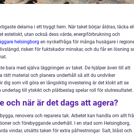
ktigaste delarna i ett tryggt hem. När taket börjar åldras, läcka el
set estetiskt, utan också dess värde, energiförbrukning och
äggare helsingborg
en nyckelfråga för många husägare i region
livslängd, risken för fuktskador minskar, och du får en lösning 
mat.
te bara med själva läggningen av taket. De hjälper även till att
 rätt material och planera underhåll så att du undviker
 dig som vill göra en långsiktig investering är det klokt att se
 underlag till ytskikt och plåtbeslag spelar roll för slutresultatet.
e och när är det dags att agera?
 bygga, renovera och reparera tak. Arbetet kan handla om allt fr
ationer och förebyggande underhåll. I en stad som Helsingborg,
rda vindar, utsätts taken för extra påfrestningar. Salt, blåst och