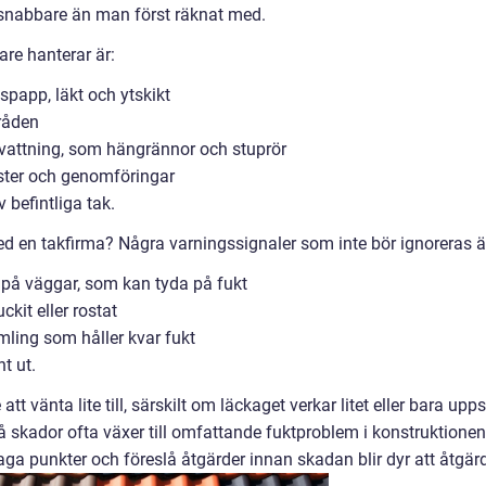
s snabbare än man först räknat med.
are hanterar är:
spapp, läkt och ytskikt
råden
vattning, som hängrännor och stuprör
nster och genomföringar
befintliga tak.
ed en takfirma? Några varningssignaler som inte bör ignoreras ä
r på väggar, som kan tyda på fukt
ckit eller rostat
mling som håller kvar fukt
t ut.
 vänta lite till, särskilt om läckaget verkar litet eller bara upps
må skador ofta växer till omfattande fuktproblem i konstruktionen
ga punkter och föreslå åtgärder innan skadan blir dyr att åtgär