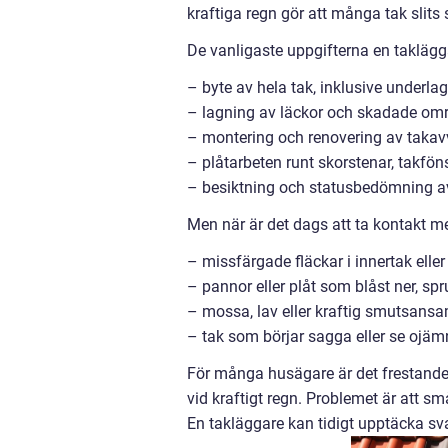
kraftiga regn gör att många tak slit
De vanligaste uppgifterna en taklägg
– byte av hela tak, inklusive underlag
– lagning av läckor och skadade om
– montering och renovering av takav
– plåtarbeten runt skorstenar, takfö
– besiktning och statusbedömning av 
Men när är det dags att ta kontakt m
– missfärgade fläckar i innertak elle
– pannor eller plåt som blåst ner, spru
– mossa, lav eller kraftig smutsansa
– tak som börjar sagga eller se ojämn
För många husägare är det frestande att
vid kraftigt regn. Problemet är att s
En takläggare kan tidigt upptäcka sva