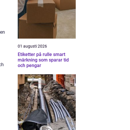
 en
01 augusti 2026
Etiketter på rulle smart
märkning som sparar tid
ch
och pengar