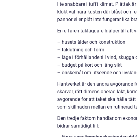
lite snabbare i tufft klimat. Plåttak ä
klokt val nära kusten där blåst och r
pannor eller plåt inte fungerar lika br
En erfaren takläggare hjälper till at
– husets ålder och konstruktion
– taklutning och form
– läge i förhållande till vind, skugga
– budget på kort och lång sikt
– önskemål om utseende och livslän
Hantverket är den andra avgörande fak
skarvar, rätt dimensionerad läkt, kor
avgörande för att taket ska hålla tät
som skillnaden mellan en rutinerad t
Den tredje faktorn handlar om ekonom
bidrar samtidigt till: