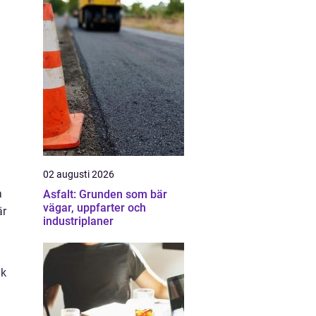
02 augusti 2026
a
Asfalt: Grunden som bär
vägar, uppfarter och
är
industriplaner
ak