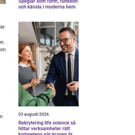
Speglar som form, funktion
och känsla i moderna hem
ler
en.
som
03 augusti 2026
ån
Rekrytering life science så
hittar verksamheter rätt
kompetens när kraven är