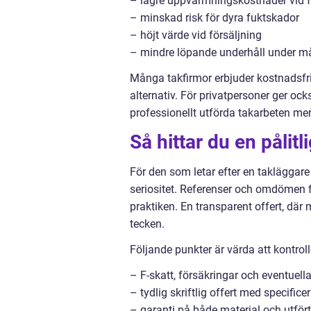
– lägre uppvärmningskostnader vid fö
– minskad risk för dyra fuktskador
– höjt värde vid försäljning
– mindre löpande underhåll under m
Många takfirmor erbjuder kostnadsfria
alternativ. För privatpersoner ger oc
professionellt utförda takarbeten me
Så hittar du en pålit
För den som letar efter en takläggare
seriositet. Referenser och omdömen frå
praktiken. En transparent offert, där
tecken.
Följande punkter är värda att kontroll
– F-skatt, försäkringar och eventuella 
– tydlig skriftlig offert med specifice
– garanti på både material och utfört