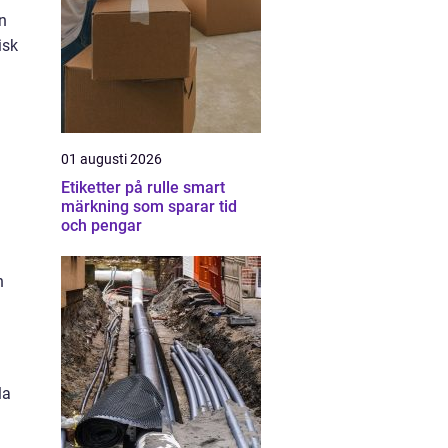
n
isk
01 augusti 2026
Etiketter på rulle smart
märkning som sparar tid
och pengar
n
la