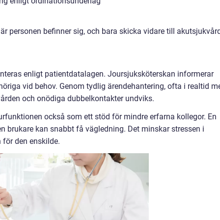
ing enligt ordinationsunderlag
är personen befinner sig, och bara skicka vidare till akutsjukvår
eras enligt patientdatalagen. Joursjuksköterskan informerar
höriga vid behov. Genom tydlig ärendehantering, ofta i realtid m
i vården och onödiga dubbelkontakter undviks.
funktionen också som ett stöd för mindre erfarna kollegor. En
n brukare kan snabbt få vägledning. Det minskar stressen i
för den enskilde.