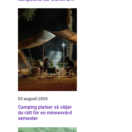
som högst
r
03 augusti 2026
Camping platser så väljer
du rätt för en minnesvärd
semester