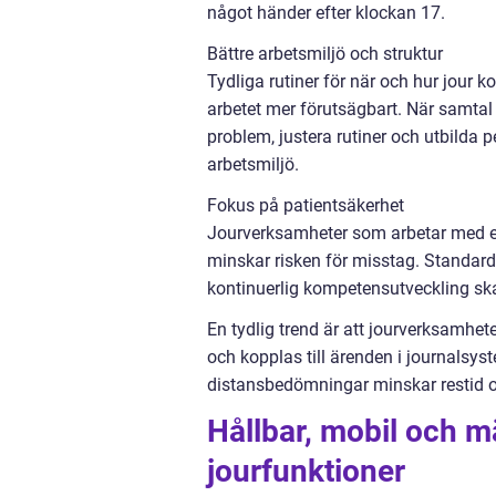
något händer efter klockan 17.
Bättre arbetsmiljö och struktur
Tydliga rutiner för när och hur jour 
arbetet mer förutsägbart. När samt
problem, justera rutiner och utbilda p
arbetsmiljö.
Fokus på patientsäkerhet
Jourverksamheter som arbetar med eg
minskar risken för misstag. Standa
kontinuerlig kompetensutveckling skap
En tydlig trend är att jourverksamhet
och kopplas till ärenden i journalsyst
distansbedömningar minskar restid o
Hållbar, mobil och m
jourfunktioner