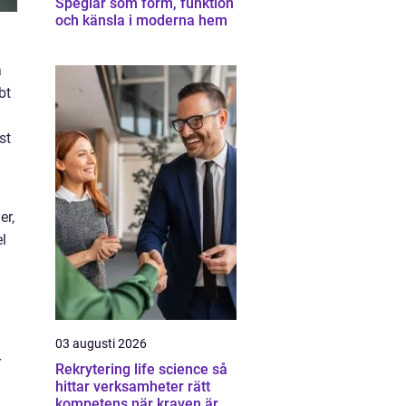
Speglar som form, funktion
och känsla i moderna hem
å
bt
st
er,
l
03 augusti 2026
r
Rekrytering life science så
hittar verksamheter rätt
kompetens när kraven är