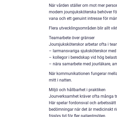
När vården ställer om mot mer person
modern joursjuksköterska behöver fö
vana och ett genuint intresse för män
Flera utvecklingsområden blir allt vik
Teamarbete över gränser
Joursjuksköterskor arbetar ofta i te
– larmansvariga sjuksköterskor med 
– kollegor i beredskap vid hög belas
– nära samarbete med jourläkare, am
När kommunikationen fungerar mella
mitt i natten.
Miljö och hållbarhet i praktiken
Jourverksamhet kräver ofta många tran
Här spelar fordonsval och arbetssätt s
bedömningar när det är medicinskt r
frigörs tid för fler patientmöten.