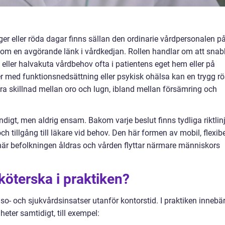
lger eller röda dagar finns sällan den ordinarie vårdpersonalen p
som en avgörande länk i vårdkedjan. Rollen handlar om att snab
eller halvakuta vårdbehov ofta i patientens eget hem eller på
er med funktionsnedsättning eller psykisk ohälsa kan en trygg rö
ra skillnad mellan oro och lugn, ibland mellan försämring och
digt, men aldrig ensam. Bakom varje beslut finns tydliga riktlinj
tillgång till läkare vid behov. Den här formen av mobil, flexibe
re när befolkningen åldras och vården flyttar närmare människors
köterska i praktiken?
so- och sjukvårdsinsatser utanför kontorstid. I praktiken innebä
heter samtidigt, till exempel: