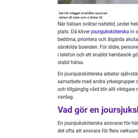
När hälsan sviktar nattetid, under he
plats. Då kliver
joursjuksköterska
in 
bedöma, prioritera och åtgärda akuta 
särskilda boenden. För äldre, person
i telefon och ett snabbt hembesök gö
stabil hälsa.
En joursjuksköterska arbetar självstän
samarbete med andra yrkesgrupper och 
och tillgänglig vård blir allt viktiga
vardag.
Vad gör en joursjuks
En joursjuksköterska ansvarar för häl
det ofta att ansvara för flera verksam