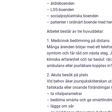
– äldreboenden
– LSS-boenden
– socialpsykiatriska boenden
– patienter i ordinärt boende med h
Arbetet består av tre huvuddelar:
1. Medicinsk bedömning på distans
Många ärenden börjar med ett telefons
symtom och får råd om nästa steg. Jo
kliniska erfarenhet och tar beslut: r
ambulans eller jourläkare kopplas in
2. Akuta besök på plats
Vid behov åker joursjuksköterskan ut
fallskada eller oroande förändringar i
– ta vitalparametrar
– bedöma smärta och ge smärtlindrin
– lägga om sår