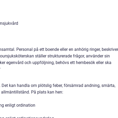
emsjukvård
amtal. Personal på ett boende eller en anhörig ringer, beskrive
ursjuksköterskan ställer strukturerade frågor, använder sin
äcker egenvård och uppföljning, behövs ett hembesök eller ska
?
. Det kan handla om plötslig feber, försämrad andning, smärta,
 allmäntillstånd. På plats kan hen:
g enligt ordination