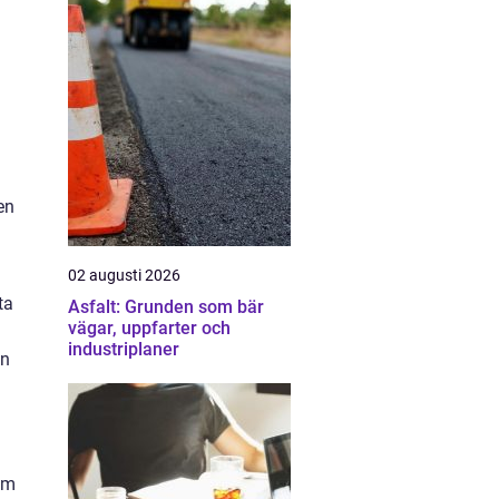
en
02 augusti 2026
ta
Asfalt: Grunden som bär
vägar, uppfarter och
industriplaner
en
om