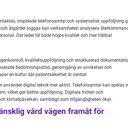
kontaktas, inspelade telefonsamtal och systematisk uppföljning g
al och åtgärder loggas kan verksamheten analysera återkomman
ersonal. Det leder till både högre kvalitet och mer hållbar
enkontroll, kvalitetsuppföljning och strukturerad dokumentati
rdiserade bedömningsstöd, genomgång av avvikelser och
ar en kultur där patientsäkerhet är central.
er använder digital teknik mer aktivt. Telefonsamtal kan spelas i
em, vilket ger bättre uppföljning. Digitala möten och
ch klimatpåverkan, samtidigt som tillgängligheten ökar.
änsklig vård vägen framåt för