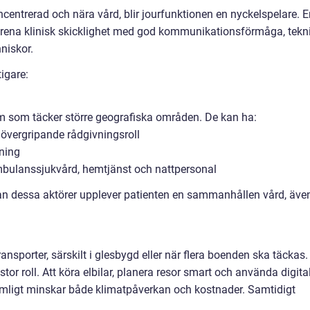
centrerad och nära vård, blir jourfunktionen en nyckelspelare. E
rena klinisk skicklighet med god kommunikationsförmåga, tekn
niskor.
tigare:
am som täcker större geografiska områden. De kan ha:
övergripande rådgivningsroll
tning
bulanssjukvård, hemtjänst och nattpersonal
n dessa aktörer upplever patienten en sammanhållen vård, äve
sporter, särskilt i glesbygd eller när flera boenden ska täckas.
tor roll. Att köra elbilar, planera resor smart och använda digita
imligt minskar både klimatpåverkan och kostnader. Samtidigt