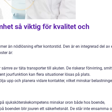
het så viktig för kvalitet och
mer än nödlösning efter kontorstid. Den är en integrerad del av 
ster är:
sämre av täta transporter till akuten. De riskerar förvirring, smit
t jourfunktion kan flera situationer lösas på plats.
ölja upp och planera vidare kontakter, vilket minskar belastning
 tag på sjuksköterskekompetens minskar oron både hos boende,
 på boenden blir jouren ett säkerhetsnät. De står inte ensamma 