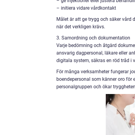
– ge injektioner eller justera behandl
– initiera vidare vårdkontakt
Målet är att ge trygg och säker vård d
när det verkligen krävs.
3. Samordning och dokumentation
Varje bedömning och åtgärd dokument
ansvarig dagpersonal, läkare eller an
digitala system, säkras en röd tråd 
För många verksamheter fungerar jour
boendepersonal som känner oro för e
personalgruppen och ökar tryggheten 