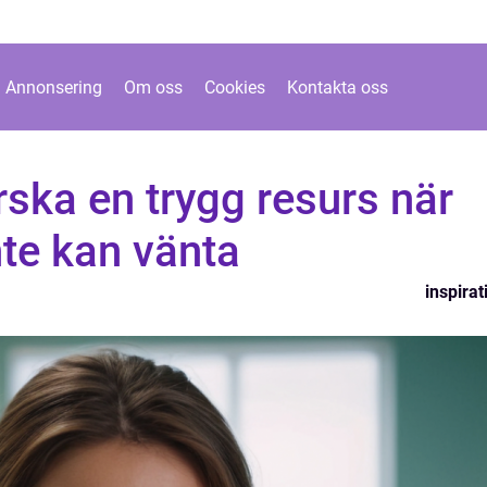
Annonsering
Om oss
Cookies
Kontakta oss
ska en trygg resurs när
te kan vänta
inspirat