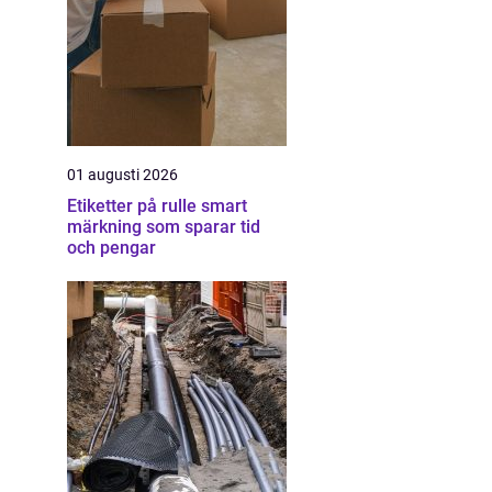
01 augusti 2026
Etiketter på rulle smart
märkning som sparar tid
och pengar