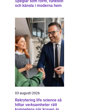
Speglar som form, funktion
och känsla i moderna hem
03 augusti 2026
Rekrytering life science så
hittar verksamheter rätt
kompetens när kraven är