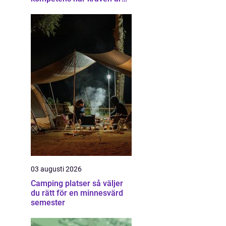
som högst
03 augusti 2026
Camping platser så väljer
du rätt för en minnesvärd
semester