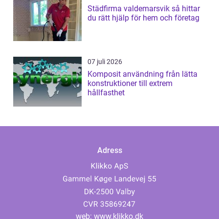
Städfirma valdemarsvik så hittar
du rätt hjälp för hem och företag
07 juli 2026
Komposit användning från lätta
konstruktioner till extrem
hållfasthet
Adress
web:
www.klikko.dk