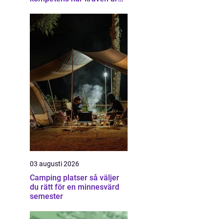
som högst
03 augusti 2026
Camping platser så väljer
du rätt för en minnesvärd
semester