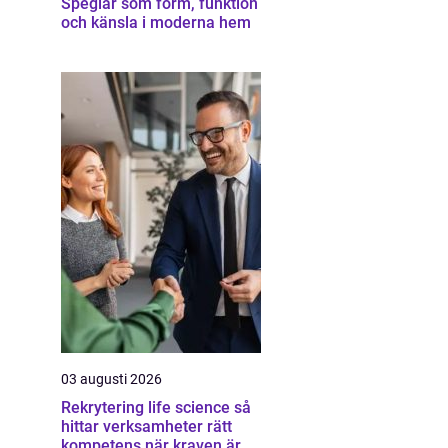
Speglar som form, funktion
och känsla i moderna hem
03 augusti 2026
Rekrytering life science så
hittar verksamheter rätt
kompetens när kraven är