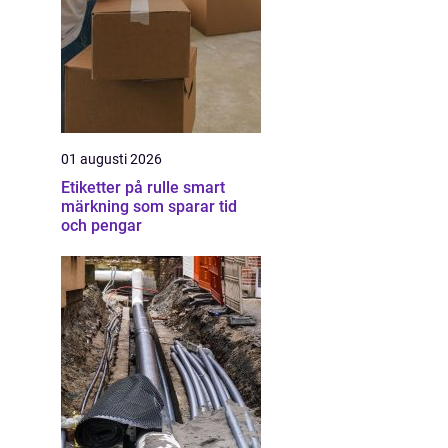
01 augusti 2026
Etiketter på rulle smart
märkning som sparar tid
och pengar