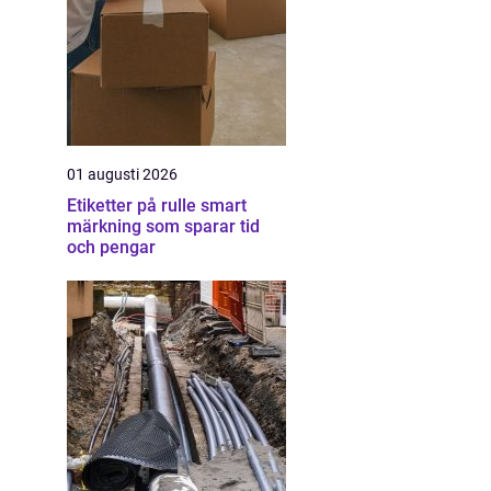
01 augusti 2026
Etiketter på rulle smart
märkning som sparar tid
och pengar