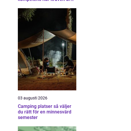
som högst
03 augusti 2026
Camping platser så väljer
du rätt för en minnesvärd
semester