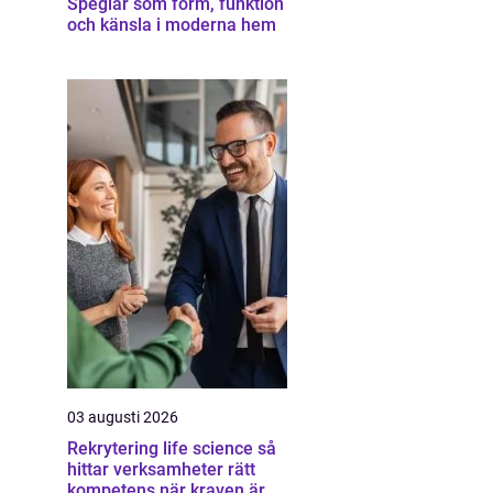
Speglar som form, funktion
och känsla i moderna hem
03 augusti 2026
Rekrytering life science så
hittar verksamheter rätt
kompetens när kraven är