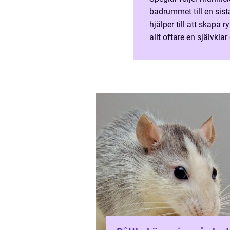
badrummet till en sista
hjälper till att skapa 
allt oftare en självklar
Med rätt spegel går de