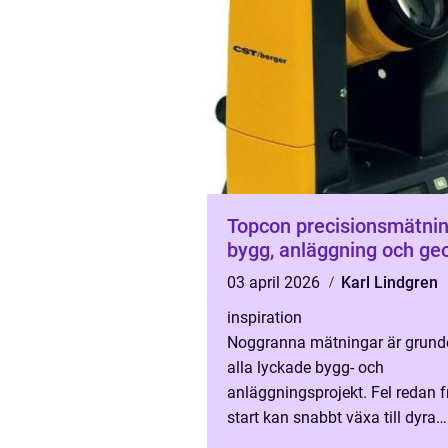
Topcon precisionsmätning för
bygg, anläggning och ge
03 april 2026
Karl Lindgren
inspiration
Noggranna mätningar är grund
alla lyckade bygg- och
anläggningsprojekt. Fel redan f
start kan snabbt växa till dyra
avvikelser längre fram. Därför 