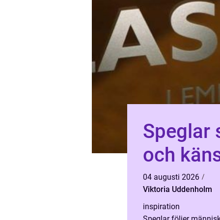
Speglar 
och kän
04 augusti 2026
Viktoria Uddenholm
inspiration
Speglar följer männis