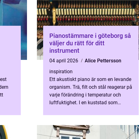
Pianostämmare i göteborg så
väljer du rätt för ditt
instrument
04 april 2026
Alice Pettersson
inspiration
mest
Ett akustiskt piano är som en levande
dern
organism. Trä, filt och stål reagerar på
tt
varje förändring i temperatur och
luftfuktighet. I en kuststad som
 och
Göteborg, med fuktiga vintrar och
ål...
snabba väderomslag, ...