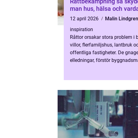
Råttbekämpning så skyddar
man hus, hälsa och vard
12 april 2026
Malin Lindgre
inspiration
Råttor orsakar stora problem i 
villor, flerfamiljshus, lantbruk o
offentliga fastigheter. De gnag
elledningar, förstör byggnadsma
och kan sprida sjukdomar. En
genomtänkt råttbekämpni...