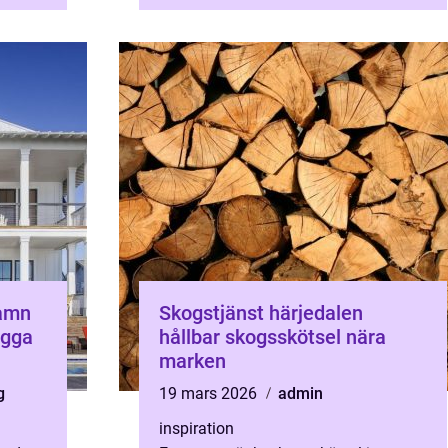
re och
upp stora delar...
hamn
Skogstjänst härjedalen
ygga
hållbar skogsskötsel nära
marken
g
19 mars 2026
admin
inspiration