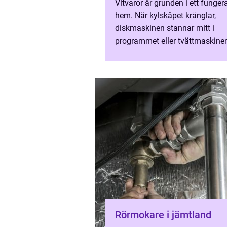
Vitvaror är grunden i ett funge
hem. När kylskåpet krånglar,
diskmaskinen stannar mitt i
programmet eller tvättmaskine
vägrar tömma vatten påverkas 
vardagen direkt. Därför spelar
profession...
Rörmokare i jämtland