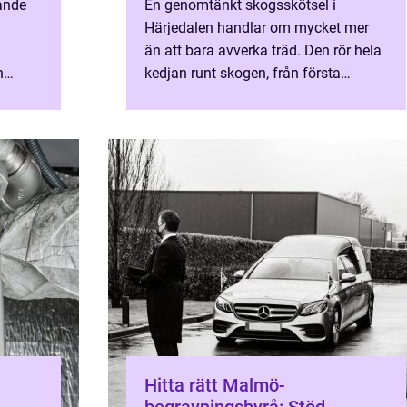
rande
En genomtänkt skogsskötsel i
Härjedalen handlar om mycket mer
än att bara avverka träd. Den rör hela
n
kedjan runt skogen, från första
hela
rådgivning och planering till
trädfällning, virkesuttag, vedprodukt...
Hitta rätt Malmö-