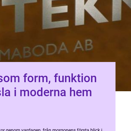
som form, funktion
sla i moderna hem
kor genom vardagen, från morgonens första blick i