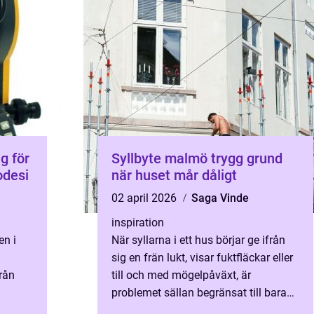
Syllbyte malmö trygg grund
odesi
när huset mår dåligt
02 april 2026
Saga Vinde
inspiration
en i
När syllarna i ett hus börjar ge ifrån
sig en frän lukt, visar fuktfläckar eller
rån
till och med mögelpåväxt, är
problemet sällan begränsat till bara
har
träet längst ner i väggen. Syllen bär