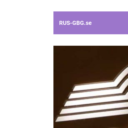
RUS-GBG.
se