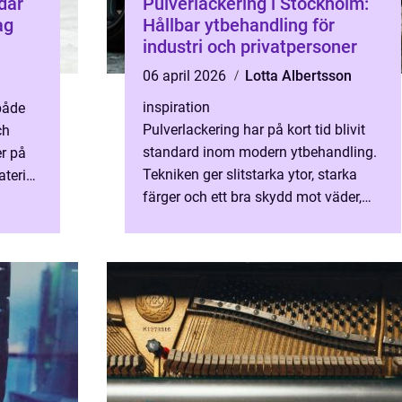
Pulverlackering i Stockholm:
ag
Hållbar ytbehandling för
industri och privatpersoner
n
06 april 2026
Lotta Albertsson
inspiration
både
Pulverlackering har på kort tid blivit
ch
standard inom modern ytbehandling.
er på
Tekniken ger slitstarka ytor, starka
terial
färger och ett bra skydd mot väder,
slitage och korrosion. För m&ari...