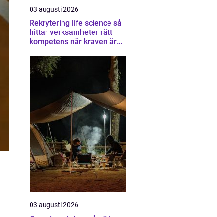
03 augusti 2026
Rekrytering life science så
hittar verksamheter rätt
kompetens när kraven är
som högst
03 augusti 2026