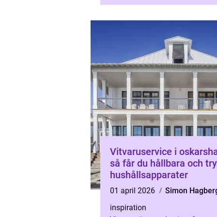
moderna entreprenörer, utsätta
mätte...
Vitvaruservice i oskars
så får du hållbara och tr
hushållsapparater
01 april 2026
Simon Hagber
inspiration