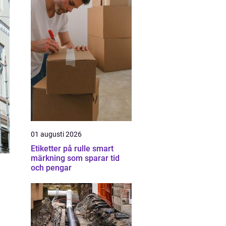
01 augusti 2026
Etiketter på rulle smart
märkning som sparar tid
och pengar