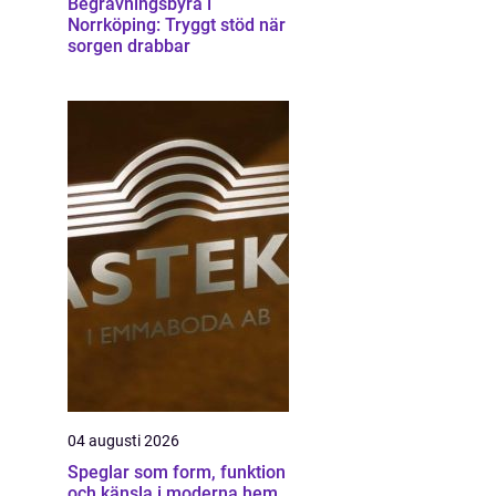
Begravningsbyrå i
Norrköping: Tryggt stöd när
sorgen drabbar
04 augusti 2026
Speglar som form, funktion
och känsla i moderna hem