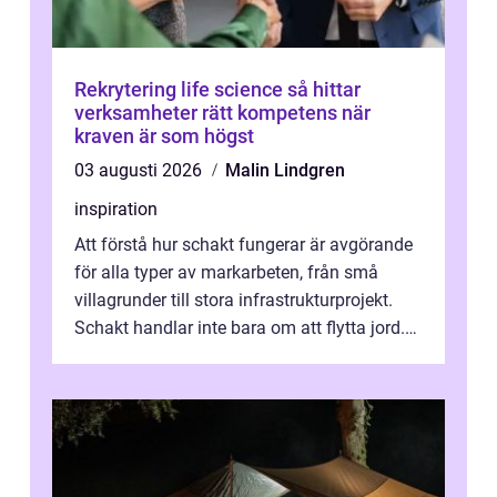
Rekrytering life science så hittar
verksamheter rätt kompetens när
kraven är som högst
03 augusti 2026
Malin Lindgren
inspiration
Att förstå hur schakt fungerar är avgörande
för alla typer av markarbeten, från små
villagrunder till stora infrastrukturprojekt.
Schakt handlar inte bara om att flytta jord.
Rätt utfört skapar det en...