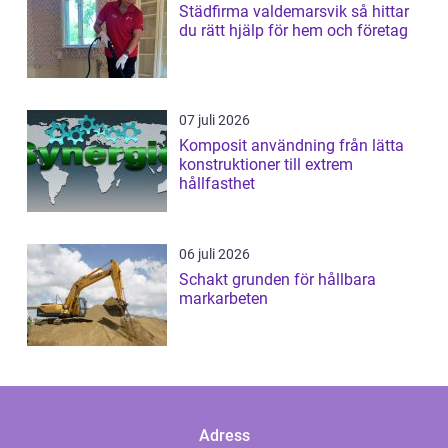
Städfirma valdemarsvik så hittar
du rätt hjälp för hem och företag
07 juli 2026
Komposit användning från lätta
konstruktioner till extrem
hållfasthet
06 juli 2026
Schakt grunden för hållbara
markarbeten
Adress