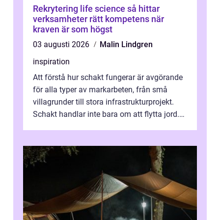
Rekrytering life science så hittar
verksamheter rätt kompetens när
kraven är som högst
03 augusti 2026
Malin Lindgren
inspiration
Att förstå hur schakt fungerar är avgörande
för alla typer av markarbeten, från små
villagrunder till stora infrastrukturprojekt.
Schakt handlar inte bara om att flytta jord.
Rätt utfört skapar det en...