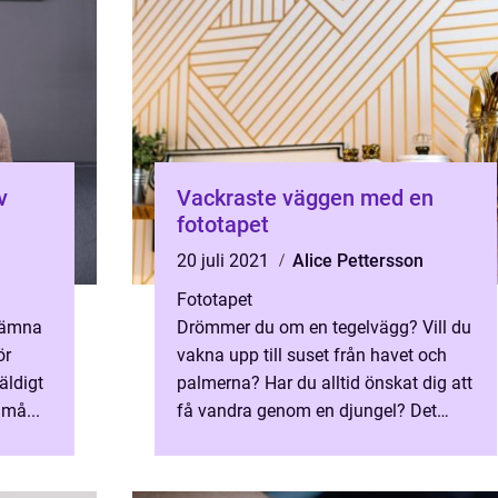
v
Vackraste väggen med en
fototapet
20 juli 2021
Alice Pettersson
Fototapet
jämna
Drömmer du om en tegelvägg? Vill du
ör
vakna upp till suset från havet och
äldigt
palmerna? Har du alltid önskat dig att
 må...
få vandra genom en djungel? Det
kanske är drömmar so...