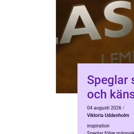
Speglar 
och kän
04 augusti 2026
Viktoria Uddenholm
inspiration
Speglar följer männis