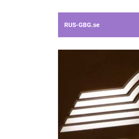
RUS-GBG.
se