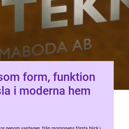
som form, funktion
sla i moderna hem
kor genom vardagen, från morgonens första blick i