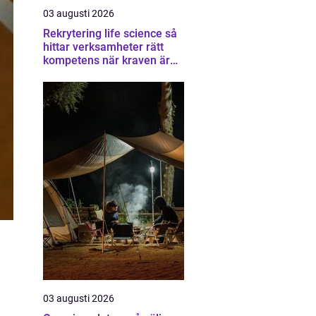
03 augusti 2026
Rekrytering life science så
hittar verksamheter rätt
kompetens när kraven är
som högst
03 augusti 2026