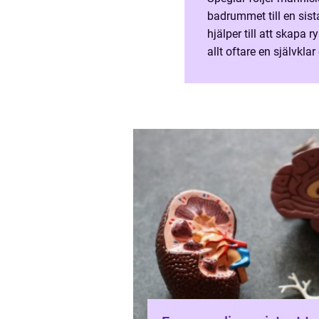
badrummet till en sista
hjälper till att skapa 
allt oftare en självklar
Med rätt spegel går de