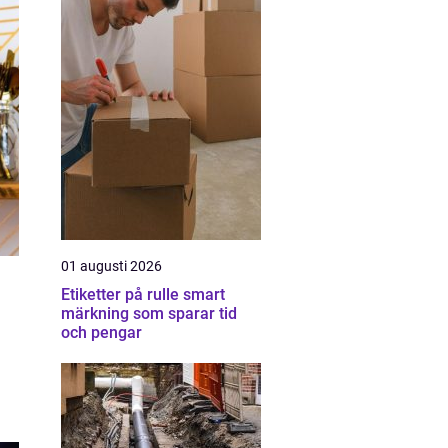
01 augusti 2026
Etiketter på rulle smart
märkning som sparar tid
och pengar