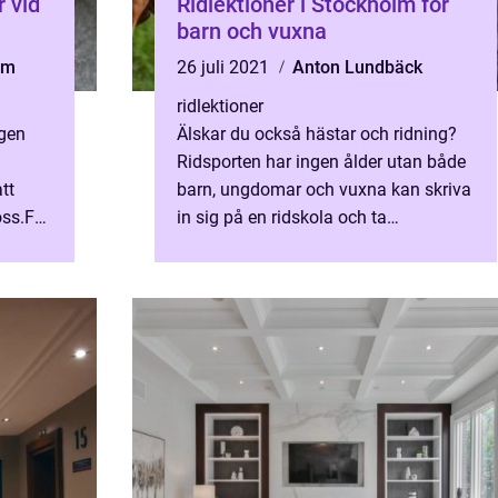
r vid
Ridlektioner i Stockholm för
barn och vuxna
lm
26 juli 2021
Anton Lundbäck
ridlektioner
igen
Älskar du också hästar och ridning?
Ridsporten har ingen ålder utan både
tt
barn, ungdomar och vuxna kan skriva
oss.För
in sig på en ridskola och ta
ridlektioner. Många ri...