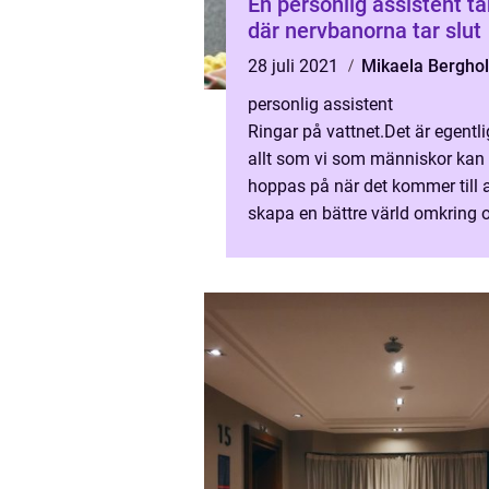
En personlig assistent ta
där nervbanorna tar slut
28 juli 2021
Mikaela Bergho
personlig assistent
Ringar på vattnet.Det är egentl
allt som vi som människor kan
hoppas på när det kommer till a
skapa en bättre värld omkring 
hur vi än vride...